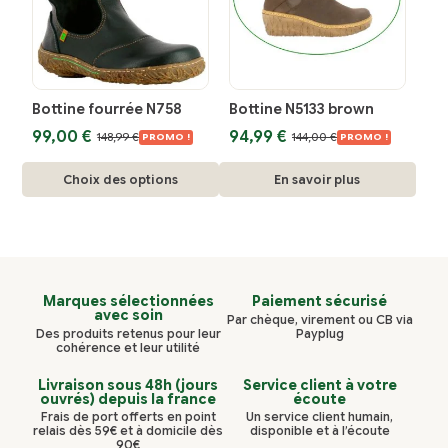
options
options
peuvent
peuvent
être
être
choisies
choisies
Bottine fourrée N758
Bottine N5133 brown
sur
sur
Le
Le
Le
Le
99,00
€
94,99
€
148,99
€
144,00
€
la
la
PROMO !
PROMO !
prix
prix
prix
prix
page
page
Ce
initial
actuel
Ce
initial
actuel
Choix des options
En savoir plus
du
du
était :
est :
était :
est :
produit
produit
148,99 €.
99,00 €.
144,00 €.
94,99 €.
produit
produit
a
a
plusieurs
plusieurs
variations.
variations.
Marques sélectionnées
Paiement sécurisé
Les
Les
avec soin
Par chèque, virement ou CB via
options
options
Des produits retenus pour leur
Payplug
cohérence et leur utilité
peuvent
peuvent
être
être
Livraison sous 48h (jours
Service client à votre
ouvrés) depuis la france
écoute
choisies
choisies
Frais de port offerts en point
Un service client humain,
relais dès 59€ et à domicile dès
disponible et à l’écoute
sur
sur
90€