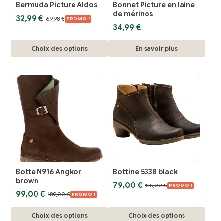
Bermuda Picture Aldos
Bonnet Picture en laine
sur
sur
de mérinos
Le
Le
32,99
€
69,98
€
la
la
PROMO !
prix
prix
34,99
€
page
page
initial
actuel
Ce
du
du
était :
est :
Choix des options
En savoir plus
69,98 €.
32,99 €.
produit
produit
produit
a
plusieurs
variations.
Les
options
peuvent
être
choisies
Botte N916 Angkor
Bottine 5338 black
sur
brown
Le
Le
79,00
€
145,00
€
la
PROMO !
Le
Le
99,00
€
prix
prix
189,00
€
PROMO !
page
prix
prix
initial
actuel
Ce
initial
actuel
Ce
du
était :
est :
Choix des options
Choix des options