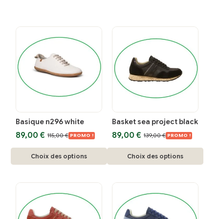
Basique n296 white
Basket sea project black
Le
Le
Le
Le
89,00
€
89,00
€
115,00
€
139,00
€
PROMO !
PROMO !
prix
prix
prix
prix
Ce
initial
actuel
Ce
initial
actuel
Choix des options
Choix des options
était :
est :
était :
est :
produit
produit
115,00 €.
89,00 €.
139,00 €.
89,00 €.
a
a
plusieurs
plusieurs
variations.
variations.
Les
Les