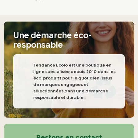
la
la
page
page
du
du
produit
produit
Une démarche éco-
responsable
Tendance Ecolo est une boutique en
ligne spécialisée depuis 2010 dans les
éco-produits pour le quotidien, issus
de marques engagées et
sélectionnées dans une démarche
responsable et durable .
Informations
sur
la
Restons en contact