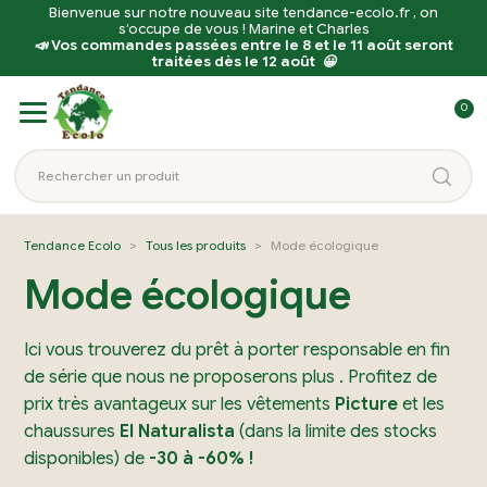
Bienvenue sur notre nouveau site tendance-ecolo.fr , on
s’occupe de vous ! Marine et Charles
📣 Vos commandes passées entre le 8 et le 11 août seront
traitées dès le 12 août 😀
Aller
Aller
0
à
au
C
la
contenu
o
Rechercher
navigation
n
un
n
produit...
e
Tendance Ecolo
Tous les produits
Mode écologique
x
Mode écologique
i
o
Ici vous trouverez du prêt à porter responsable en fin
n
de série que nous ne proposerons plus . Profitez de
prix très avantageux sur les vêtements
Picture
et les
chaussures
El Naturalista
(dans la limite des stocks
disponibles) de
-30 à -60% !