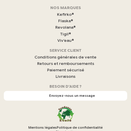
F
NOS MARQUES
a
c
Kefirko®
e
Flaska®
b
Revolana®
o
Tigil®
o
k
Viv’eau®
(
s
SERVICE CLIENT
’
Conditions générales de vente
o
Retours et remboursements
u
Paiement sécurisé
v
r
Livraisons
e
BESOIN D'AIDE ?
d
a
Envoyez-nous un message
n
s
u
n
n
o
Mentions légales
Politique de confidentialité
u