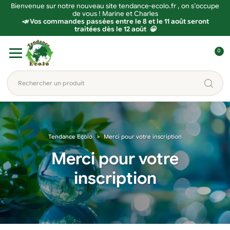
Bienvenue sur notre nouveau site tendance-ecolo.fr , on s’occupe
de vous ! Marine et Charles
📣 Vos commandes passées entre le 8 et le 11 août seront
traitées dès le 12 août 😀
Aller
Aller
0
à
au
C
la
contenu
o
Rechercher
navigation
n
un
n
produit...
e
x
Tendance Ecolo
Merci pour votre inscription
i
o
Merci pour votre
n
inscription