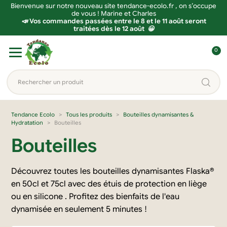
Bienvenue sur notre nouveau site tendance-ecolo.fr , on s’occupe
de vous ! Marine et Charles
📣 Vos commandes passées entre le 8 et le 11 août seront
traitées dès le 12 août 😀
Aller
Aller
0
à
au
C
la
contenu
o
Rechercher
navigation
n
un
n
produit...
e
Tendance Ecolo
Tous les produits
Bouteilles dynamisantes &
Hydratation
Bouteilles
x
i
Bouteilles
o
n
Découvrez toutes les bouteilles dynamisantes Flaska®
en 50cl et 75cl avec des étuis de protection en liège
ou en silicone .
Profitez des bienfaits de l'eau
dynamisée en seulement 5 minutes !