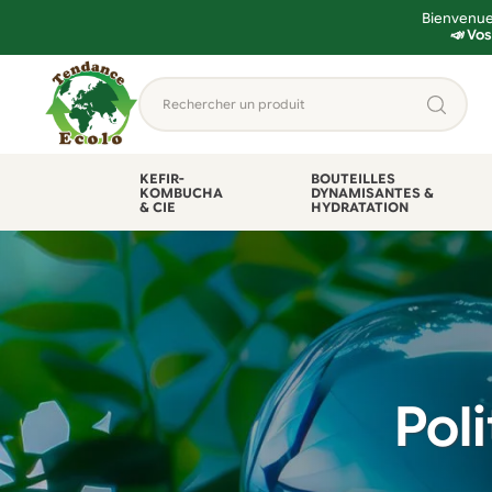
Bienvenue 
📣 Vos
Aller
Aller
Rechercher
à
au
un
la
contenu
produit...
navigation
KEFIR-
BOUTEILLES
KOMBUCHA
DYNAMISANTES &
& CIE
HYDRATATION
Pol