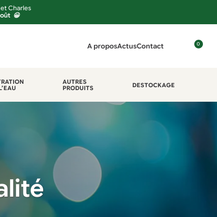
 et Charles
août 😀
0
A propos
Actus
Contact
C
o
n
TRATION
AUTRES
DESTOCKAGE
L’EAU
PRODUITS
n
e
x
i
o
n
lité