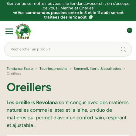
Bienvenue sur notre nouveau site tendance-ecolo.fr , on s’occupe
de vous ! Marine et Charles
📣 Vos commandes passées entre le 8 et le 11 août seront
traitées dès le 12 août 😀
Aller
Aller
0
à
au
C
la
contenu
o
Rechercher
navigation
n
un
n
produit...
e
Tendance Ecolo
Tous les produits
Sommeil, literie & bouillottes
Oreillers
x
i
Oreillers
o
n
Les
oreillers Revolana
sont conçus avec des matières
naturelles comme le latex et la laine, un duo de
matières qui permet d'avoir un confort sain, respirant
et ajustable .