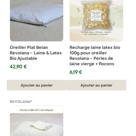
Les
Les
options
options
peuvent
peuvent
être
être
choisies
choisies
sur
sur
Oreiller Plat Belan
Recharge laine latex bio
la
la
Revolana – Laine & Latex
100g pour oreiller
Bio Ajustable
Revolana – Perles de
page
page
laine vierge + flocons
42,90
€
du
du
6,19
€
produit
produit
Ajouter au panier
Ajouter au panier
REVOLANA®