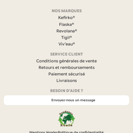
F
NOS MARQUES
a
c
Kefirko®
e
Flaska®
b
Revolana®
o
Tigil®
o
k
Viv’eau®
(
s
SERVICE CLIENT
’
Conditions générales de vente
o
Retours et remboursements
u
Paiement sécurisé
v
r
Livraisons
e
BESOIN D'AIDE ?
d
a
Envoyez-nous un message
n
s
u
n
n
o
Mentions légales
Politique de confidentialité