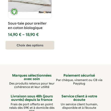
Sous-taie pour oreiller
en coton biologique
Plage
14,90
€
–
18,90
€
de
Ce
prix :
Choix des options
14,90 €
produit
à
a
18,90 €
plusieurs
variations.
Marques sélectionnées
Paiement sécurisé
Les
avec soin
Par chèque, virement ou CB via
options
Des produits retenus pour leur
Payplug
cohérence et leur utilité
peuvent
être
Livraison sous 48h (jours
Service client à votre
ouvrés) depuis la france
écoute
choisies
Frais de port offerts en point
Un service client humain,
relais dès 59€ et à domicile dès
disponible et à l’écoute
sur