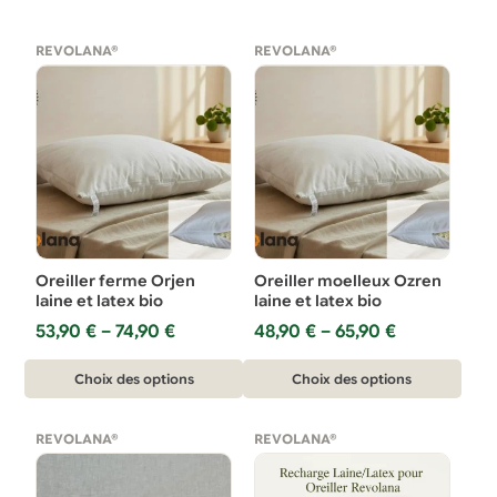
REVOLANA®
REVOLANA®
Oreiller ferme Orjen
Oreiller moelleux Ozren
laine et latex bio
laine et latex bio
Plage
Plage
53,90
€
–
74,90
€
48,90
€
–
65,90
€
de
de
Ce
prix :
Ce
prix :
Choix des options
Choix des options
53,90 €
48,90 €
produit
produit
à
à
a
a
74,90 €
65,90 €
REVOLANA®
REVOLANA®
plusieurs
plusieurs
variations.
variations.