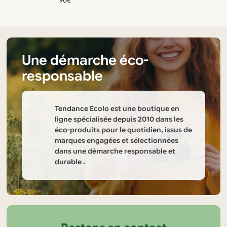
90€
la
page
du
produit
Une démarche éco-
responsable
Tendance Ecolo est une boutique en
ligne spécialisée depuis 2010 dans les
éco-produits pour le quotidien, issus de
marques engagées et sélectionnées
dans une démarche responsable et
durable .
Informations
sur
la