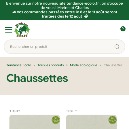
Bienvenue sur notre nouveau site tendance-ecolo.fr , on s’occupe
de vous ! Marine et Charles
📣 Vos commandes passées entre le 8 et le 11 août seront
traitées dès le 12 août 😀
Aller
Aller
0
à
au
C
la
contenu
o
Rechercher
navigation
n
un
n
produit...
e
Tendance Ecolo
Tous les produits
Mode écologique
Chaussettes
x
Chaussettes
i
o
n
TIGIL®
TIGIL®