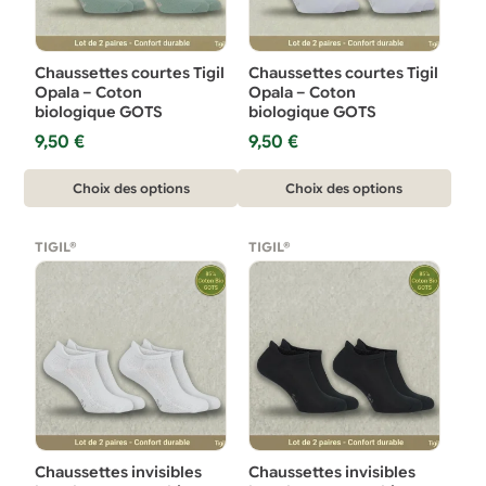
être
être
choisies
choisies
sur
sur
Chaussettes courtes Tigil
Chaussettes courtes Tigil
la
la
Opala – Coton
Opala – Coton
biologique GOTS
biologique GOTS
page
page
9,50
€
9,50
€
du
du
produit
produit
Ce
Ce
Choix des options
Choix des options
produit
produit
a
a
TIGIL®
TIGIL®
plusieurs
plusieurs
variations.
variations.
Les
Les
options
options
peuvent
peuvent
être
être
choisies
choisies
sur
sur
Chaussettes invisibles
Chaussettes invisibles