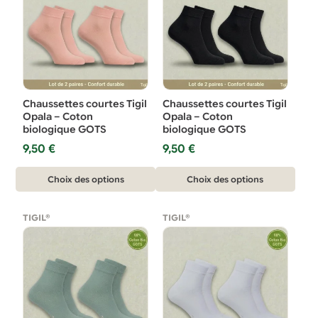
Chaussettes courtes Tigil
Chaussettes courtes Tigil
Opala – Coton
Opala – Coton
biologique GOTS
biologique GOTS
9,50
€
9,50
€
Ce
Ce
Choix des options
Choix des options
produit
produit
a
a
TIGIL®
TIGIL®
plusieurs
plusieurs
variations.
variations.
Les
Les
options
options
peuvent
peuvent