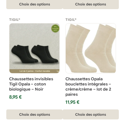
produit
produit
Ce
Ce
Choix des options
Choix des options
produit
produit
a
a
TIGIL®
TIGIL®
plusieurs
plusieurs
variations.
variations.
Les
Les
options
options
peuvent
peuvent
être
être
choisies
choisies
sur
sur
Chaussettes invisibles
Chaussettes Opala
la
la
Tigil Opala – coton
bouclettes intégrales –
biologique – Noir
crème/crème – lot de 2
page
page
paires
8,95
€
du
du
11,95
€
produit
produit
Ce
Ce
Choix des options
Choix des options
produit
produit
a
a