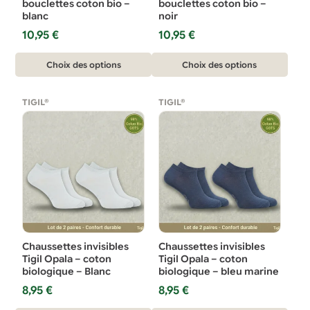
la
la
bouclettes coton bio –
bouclettes coton bio –
blanc
noir
page
page
10,95
€
10,95
€
du
du
produit
produit
Ce
Ce
Choix des options
Choix des options
produit
produit
a
a
TIGIL®
TIGIL®
plusieurs
plusieurs
variations.
variations.
Les
Les
options
options
peuvent
peuvent
être
être
choisies
choisies
sur
sur
Chaussettes invisibles
Chaussettes invisibles
la
la
Tigil Opala – coton
Tigil Opala – coton
biologique – Blanc
biologique – bleu marine
page
page
8,95
€
8,95
€
du
du