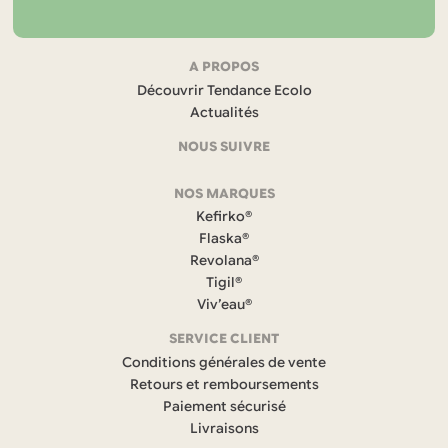
Navigation
A PROPOS
Découvrir Tendance Ecolo
et
Actualités
coordonnées
NOUS SUIVRE
F
NOS MARQUES
a
c
Kefirko®
e
Flaska®
b
Revolana®
o
Tigil®
o
k
Viv’eau®
(
s
SERVICE CLIENT
’
Conditions générales de vente
o
Retours et remboursements
u
Paiement sécurisé
v
r
Livraisons
e