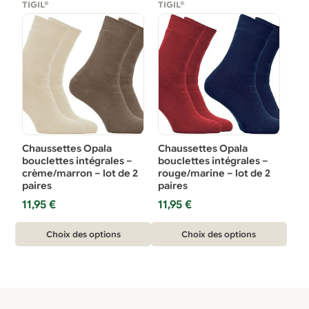
TIGIL®
TIGIL®
plusieurs
plusieurs
variations.
variations.
Les
Les
options
options
peuvent
peuvent
être
être
choisies
choisies
sur
sur
Chaussettes Opala
Chaussettes Opala
la
la
bouclettes intégrales –
bouclettes intégrales –
crème/marron – lot de 2
rouge/marine – lot de 2
page
page
paires
paires
du
du
11,95
€
11,95
€
produit
produit
Ce
Ce
Choix des options
Choix des options
produit
produit
a
a
plusieurs
plusieurs
variations.
variations.