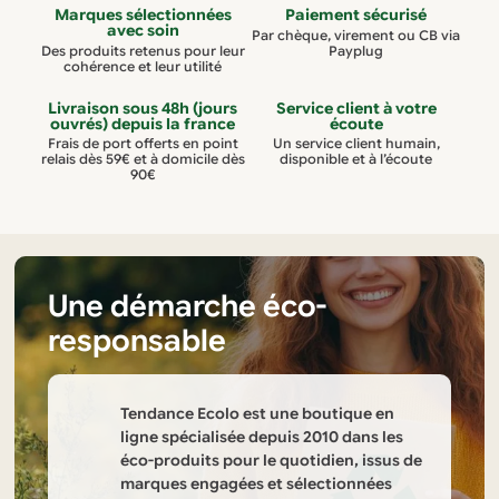
Marques sélectionnées
Paiement sécurisé
Les
Les
avec soin
Par chèque, virement ou CB via
options
options
Des produits retenus pour leur
Payplug
cohérence et leur utilité
peuvent
peuvent
être
être
Livraison sous 48h (jours
Service client à votre
ouvrés) depuis la france
écoute
choisies
choisies
Frais de port offerts en point
Un service client humain,
relais dès 59€ et à domicile dès
disponible et à l’écoute
sur
sur
90€
la
la
page
page
du
du
produit
produit
Une démarche éco-
responsable
Tendance Ecolo est une boutique en
ligne spécialisée depuis 2010 dans les
éco-produits pour le quotidien, issus de
marques engagées et sélectionnées