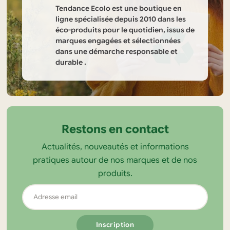
sur
Tendance Ecolo est une boutique en
la
ligne spécialisée depuis 2010 dans les
éco-produits pour le quotidien, issus de
page
marques engagées et sélectionnées
du
dans une démarche responsable et
produit
durable .
Informations
sur
la
Restons en contact
boutique
Actualités, nouveautés et informations
Tendance
pratiques autour de nos marques et de nos
Ecolo
produits.
Adresse
email