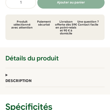
Ajouter au panier
de
Chaussettes
Opala
Produit
Paiement
Livraison
Une question ?
bouclettes
sélectionné
sécurisé
offerte dès 59€
Contact facile
avec attention
en point-relais
et 90 € à
intégrales
domicile
–
crème/crème
-
Détails du produit
lot
de
2
paires
DESCRIPTION
Spécificités