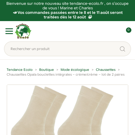
Bienvenue sur notre nouveau site tendance-ecolo.fr , on s’occupe
de vous ! Marine et Charles
📣 Vos commandes passées entre le 8 et le 11 août seront
traitées dès le 12 août 😀
Aller
Aller
0
à
au
C
la
contenu
o
Rechercher
navigation
n
un
n
produit...
e
Tendance Ecolo
Boutique
Mode écologique
Chaussettes
x
Chaussettes Opala bouclettes intégrales – crème/crème – lot de 2 paires
i
o
n