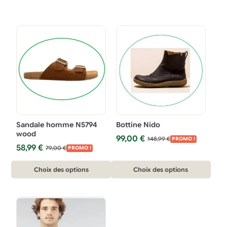
Sandale homme N5794
Bottine Nido
wood
Le
Le
99,00
€
148,99
€
PROMO !
Le
Le
58,99
€
prix
prix
79,00
€
PROMO !
prix
prix
initial
actuel
Ce
initial
actuel
Ce
était :
est :
Choix des options
Choix des options
était :
est :
148,99 €.
99,00 €.
produit
produit
79,00 €.
58,99 €.
a
a
plusieurs
plusieurs
variations.
variations.