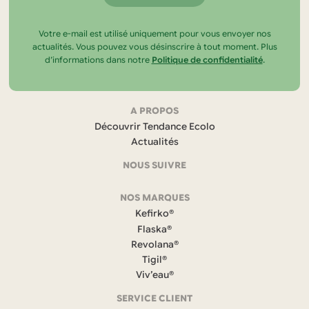
Votre e-mail est utilisé uniquement pour vous envoyer nos
actualités. Vous pouvez vous désinscrire à tout moment. Plus
d’informations dans notre
Politique de confidentialité
.
Navigation
A PROPOS
Découvrir Tendance Ecolo
et
Actualités
coordonnées
NOUS SUIVRE
F
NOS MARQUES
a
c
Kefirko®
e
Flaska®
b
Revolana®
o
Tigil®
o
k
Viv’eau®
(
s
SERVICE CLIENT