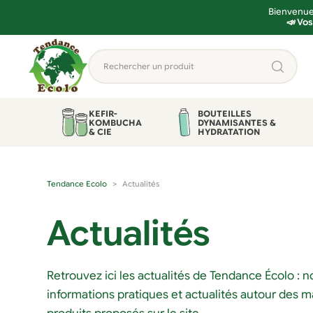
Bienvenue 
📣 Vos
Aller
Aller
Rechercher
à
au
un
la
contenu
produit...
navigation
KEFIR-
BOUTEILLES
KOMBUCHA
DYNAMISANTES &
& CIE
HYDRATATION
Tendance Ecolo
Actualités
Actualités
Retrouvez ici les actualités de Tendance Écolo : 
informations pratiques et actualités autour des 