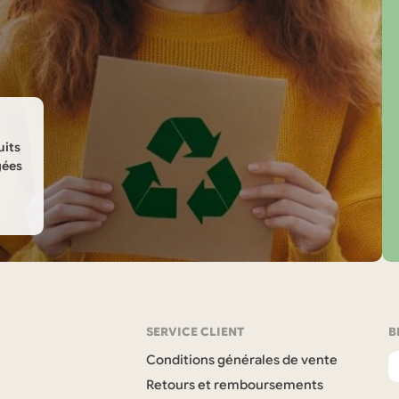
c
l
e
uits
gées
SERVICE CLIENT
B
Conditions générales de vente
Retours et remboursements