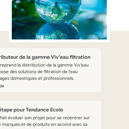
ibuteur de la gamme Viv’eau filtration
reprend la distribution de la gamme Viv’eau
pose des solutions de filtration de l’eau
ages domestiques et professionnels.
026
L
i
r
 étape pour Tendance Ecolo
e
ait évoluer son projet pour se recentrer sur
l
e marques et de produits en accord avec sa
'