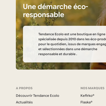
Une démarche éco-
responsable
Tendance Ecolo est une boutique en ligne
spécialisée depuis 2010 dans les éco-prod
pour le quotidien, issus de marques enga
et sélectionnées dans une démarche
responsable et durable .
Informations
sur
la
Navigation
A PROPOS
NOS MARQUES
boutique
Découvrir Tendance Ecolo
Kefirko®
et
Tendance
Actualités
Flaska®