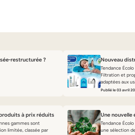
sée-restructurée ?
Nouveau distr
Tendance Écolo 
Filtration et pro
adaptées aux us
Publié le 03 avril 2
L
i
r
roduits à prix réduits
Une nouvelle
e
iennes gammes sont
Tendance Écolo f
l
on limitée, classée par
une sélection d
'