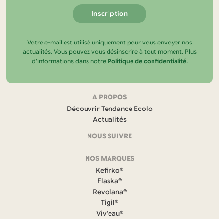
Votre e-mail est utilisé uniquement pour vous envoyer nos
actualités. Vous pouvez vous désinscrire à tout moment. Plus
d’informations dans notre
Politique de confidentialité
.
Navigation
A PROPOS
Découvrir Tendance Ecolo
et
Actualités
coordonnées
NOUS SUIVRE
F
NOS MARQUES
a
c
Kefirko®
e
Flaska®
b
Revolana®
o
Tigil®
o
k
Viv’eau®