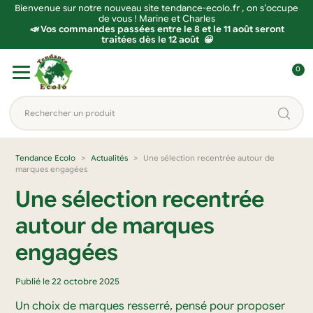
Bienvenue sur notre nouveau site tendance-ecolo.fr , on s’occupe
de vous ! Marine et Charles
📣 Vos commandes passées entre le 8 et le 11 août seront
traitées dès le 12 août 😀
Aller
Aller
0
à
au
C
la
contenu
o
Rechercher
navigation
n
un
n
produit...
e
Tendance Ecolo
Actualités
Une sélection recentrée autour de
marques engagées
x
i
Une sélection recentrée
o
autour de marques
n
engagées
Publié le 22 octobre 2025
Un choix de marques resserré, pensé pour proposer