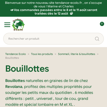
Bienvenue sur notre nouveau site tendance-ecolo.fr , on s’occupe
de vous ! Marine et Charles
📣 Vos commandes passées entre le 8 et le 11 août seront
traitées dès le 12 août 😀
Aller
Aller
0
à
au
C
la
contenu
o
Rechercher
navigation
n
un
n
produit...
e
Tendance Ecolo
Tous les produits
Sommeil, literie & bouillottes
Bouillottes
x
i
Bouillottes
o
n
Bouillottes
naturelles en graines de lin de chez
Revolana
, profitez des multiples propriétés pour
soulager les petits maux du quotidien . 6 modèles
différents : petit , universel , tour de cou, grand
modèle et spécial lombaire en M et XL .