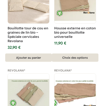
Bouillotte tour de cou en
Housse externe en coton
graines de lin bio –
bio pour bouillotte
Spéciale cervicales
universelle
Revolana
11,90
€
32,90
€
Ce
Ajouter au panier
Choix des options
produit
a
REVOLANA®
REVOLANA®
plusieurs
variations.
Les
options
peuvent
être