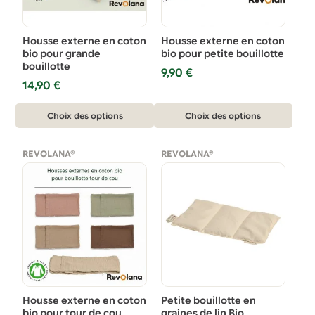
choisies
sur
Housse externe en coton
Housse externe en coton
la
bio pour grande
bio pour petite bouillotte
bouillotte
page
9,90
€
14,90
€
du
produit
Ce
Ce
Choix des options
Choix des options
produit
produit
a
a
REVOLANA®
REVOLANA®
plusieurs
plusieurs
variations.
variations.
Les
Les
options
options
peuvent
peuvent
être
être
choisies
choisies
sur
sur
Housse externe en coton
Petite bouillotte en
la
la
bio pour tour de cou
graines de lin Bio