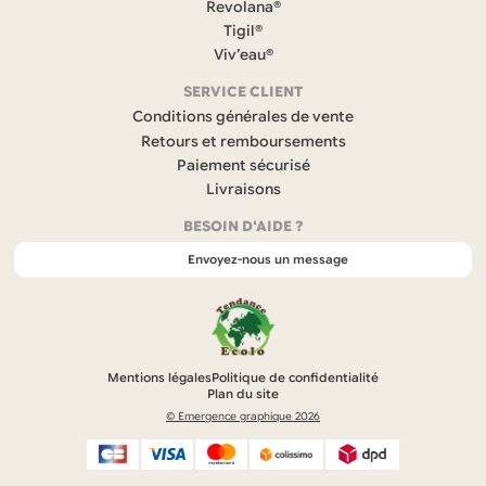
Revolana®
o
Tigil®
o
k
Viv’eau®
(
s
SERVICE CLIENT
’
Conditions générales de vente
o
Retours et remboursements
u
Paiement sécurisé
v
r
Livraisons
e
BESOIN D'AIDE ?
d
a
Envoyez-nous un message
n
s
u
n
n
o
Mentions légales
Politique de confidentialité
u
Plan du site
v
© Emergence graphique 2026
e
l
o
n