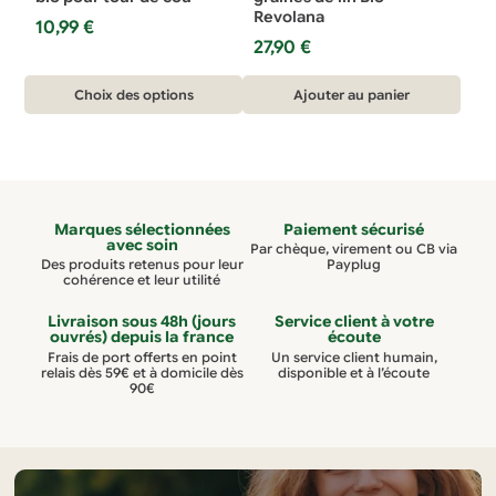
Revolana
page
page
10,99
€
27,90
€
du
du
produit
produit
Ce
Choix des options
Ajouter au panier
produit
a
plusieurs
variations.
Marques sélectionnées
Paiement sécurisé
Les
avec soin
Par chèque, virement ou CB via
options
Des produits retenus pour leur
Payplug
cohérence et leur utilité
peuvent
être
Livraison sous 48h (jours
Service client à votre
ouvrés) depuis la france
écoute
choisies
Frais de port offerts en point
Un service client humain,
relais dès 59€ et à domicile dès
disponible et à l’écoute
sur
90€
la
page
du
produit