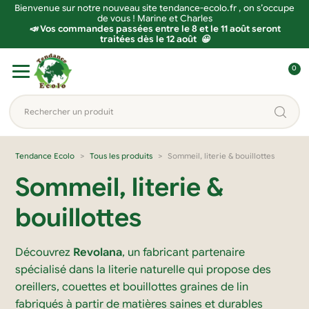
Bienvenue sur notre nouveau site tendance-ecolo.fr , on s’occupe
de vous ! Marine et Charles
📣 Vos commandes passées entre le 8 et le 11 août seront
traitées dès le 12 août 😀
Aller
Aller
0
à
au
C
la
contenu
o
Rechercher
navigation
n
un
n
produit...
e
Tendance Ecolo
Tous les produits
Sommeil, literie & bouillottes
x
Sommeil, literie &
i
o
bouillottes
n
Découvrez
Revolana
, un fabricant partenaire
spécialisé dans la literie naturelle qui propose des
oreillers, couettes et bouillottes graines de lin
fabriqués à partir de matières saines et durables