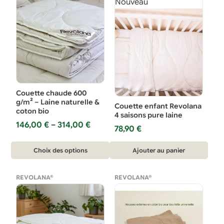
Nouveau
variations.
Les
options
peuvent
être
choisies
sur
Couette chaude 600
la
g/m² – Laine naturelle &
Couette enfant Revolana
coton bio
page
4 saisons pure laine
Plage
146,00
€
–
314,00
€
du
78,90
€
de
produit
prix :
Ce
Choix des options
Ajouter au panier
146,00 €
produit
à
314,00 €
a
REVOLANA®
REVOLANA®
plusieurs
variations.
Les