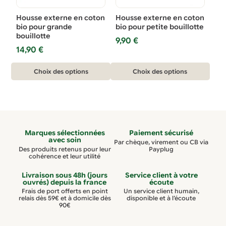
choisies
choisies
sur
sur
Housse externe en coton
Housse externe en coton
la
la
bio pour grande
bio pour petite bouillotte
bouillotte
page
page
9,90
€
14,90
€
du
du
produit
produit
Ce
Ce
Choix des options
Choix des options
produit
produit
a
a
plusieurs
plusieurs
variations.
variations.
Marques sélectionnées
Paiement sécurisé
Les
Les
avec soin
Par chèque, virement ou CB via
options
options
Des produits retenus pour leur
Payplug
cohérence et leur utilité
peuvent
peuvent
être
être
Livraison sous 48h (jours
Service client à votre
ouvrés) depuis la france
écoute
choisies
choisies
Frais de port offerts en point
Un service client humain,
relais dès 59€ et à domicile dès
disponible et à l’écoute
sur
sur
90€
la
la