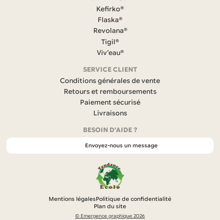
c
Kefirko®
e
Flaska®
b
Revolana®
o
Tigil®
o
k
Viv’eau®
(
s
SERVICE CLIENT
’
Conditions générales de vente
o
Retours et remboursements
u
Paiement sécurisé
v
r
Livraisons
e
BESOIN D'AIDE ?
d
a
Envoyez-nous un message
n
s
u
n
n
o
Mentions légales
Politique de confidentialité
u
Plan du site
v
© Emergence graphique 2026
e