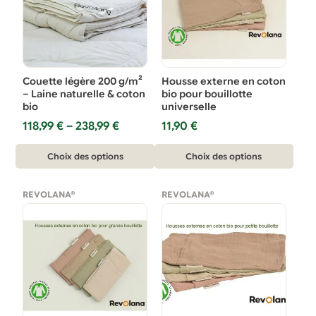
options
peuvent
être
choisies
sur
Couette légère 200 g/m²
Housse externe en coton
la
– Laine naturelle & coton
bio pour bouillotte
bio
universelle
page
Plage
118,99
€
–
238,99
€
11,90
€
du
de
produit
Ce
prix :
Ce
Choix des options
Choix des options
118,99 €
produit
produit
à
a
a
238,99 €
REVOLANA®
REVOLANA®
plusieurs
plusieurs
variations.
variations.
Les
Les
options
options
peuvent
peuvent
être
être