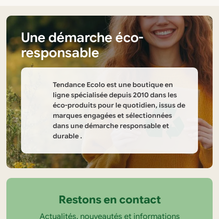
page
page
du
du
produit
produit
Une démarche éco-
responsable
Tendance Ecolo est une boutique en
ligne spécialisée depuis 2010 dans les
éco-produits pour le quotidien, issus de
marques engagées et sélectionnées
dans une démarche responsable et
durable .
Informations
sur
la
Restons en contact
boutique
Actualités, nouveautés et informations