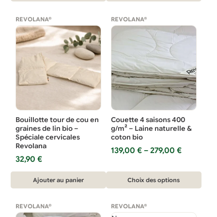
REVOLANA®
REVOLANA®
Bouillotte tour de cou en
Couette 4 saisons 400
graines de lin bio –
g/m² – Laine naturelle &
Spéciale cervicales
coton bio
Revolana
Plage
139,00
€
–
279,00
€
32,90
€
de
prix :
Ce
139,00 €
Ajouter au panier
Choix des options
à
produit
279,00 €
a
REVOLANA®
REVOLANA®
plusieurs