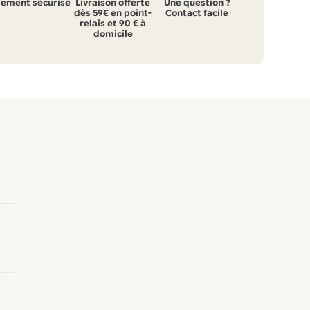
iement sécurisé
Livraison offerte
Une question ?
dès 59€ en point-
Contact facile
relais et 90 € à
domicile