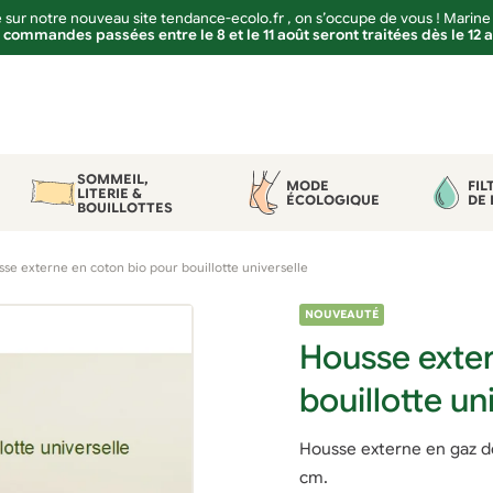
sur notre nouveau site tendance-ecolo.fr , on s’occupe de vous ! Marine
 commandes passées entre le 8 et le 11 août seront traitées dès le 12 
SOMMEIL,
MODE
FIL
LITERIE &
ÉCOLOGIQUE
DE 
BOUILLOTTES
se externe en coton bio pour bouillotte universelle
NOUVEAUTÉ
Housse exter
bouillotte un
Housse externe en gaz de
cm.