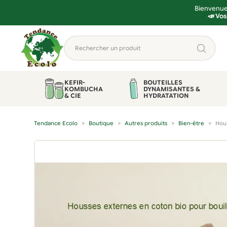
Bienvenue 
📣 Vos
Aller
Aller
Rechercher
à
au
un
la
contenu
produit...
navigation
KEFIR-
BOUTEILLES
KOMBUCHA
DYNAMISANTES &
& CIE
HYDRATATION
Tendance Ecolo
Boutique
Autres produits
Bien-être
Hous