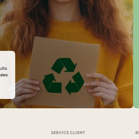
uits
gées
SERVICE CLIENT
B