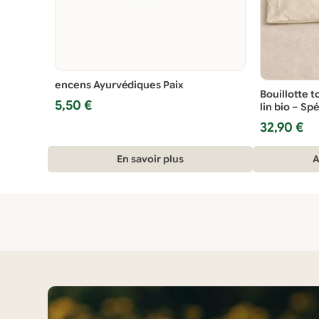
encens Ayurvédiques Paix
Bouillotte t
5,50
€
lin bio – Sp
32,90
€
En savoir plus
A