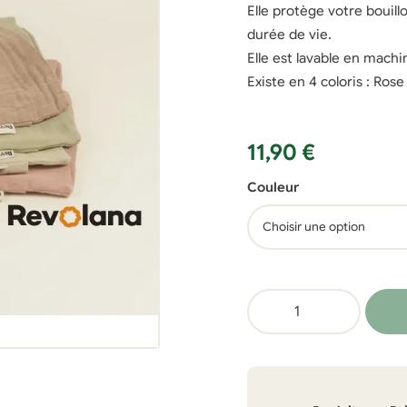
Elle protège votre bouill
durée de vie.
Elle est lavable en machin
Existe en 4 coloris : Ros
11,90
€
Couleur
quantité
de
Housse
externe
en