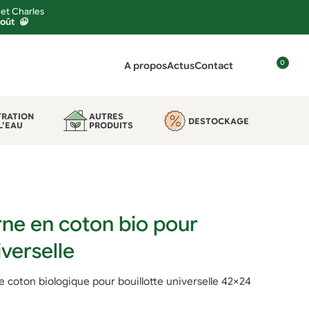
 et Charles
août 😀
0
A propos
Actus
Contact
C
o
n
TRATION
AUTRES
DESTOCKAGE
L’EAU
PRODUITS
n
e
x
i
o
n
ne en coton bio pour
iverselle
 coton biologique pour bouillotte universelle 42×24