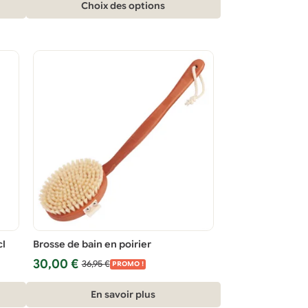
Ce
Choix des options
à
produit
32,00 €
a
plusieurs
variations.
Les
options
peuvent
être
choisies
sur
la
page
du
cl
Brosse de bain en poirier
produit
Le
Le
30,00
€
36,95
€
PROMO !
prix
prix
initial
actuel
En savoir plus
était :
est :