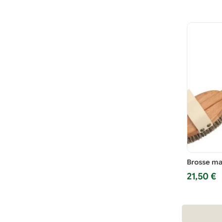
4,00 €.
2,50 €.
Brosse ma
21,50
€