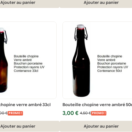
Ajouter au panier
Ajouter au panier
 chopine verre ambré 33cl
Bouteille chopine verre ambré 50
Le
Le
3,00
€
,00
€
4,50
€
PROMO !
PROMO !
prix
prix
initial
actuel
Ajouter au panier
Ajouter au panier
était :
est :