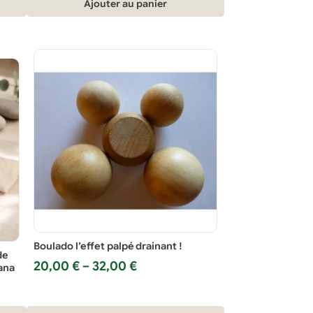
Ajouter au panier
Boulado l’effet palpé drainant !
de
Plage
20,00
€
–
32,00
€
lana
de
prix :
20,00 €