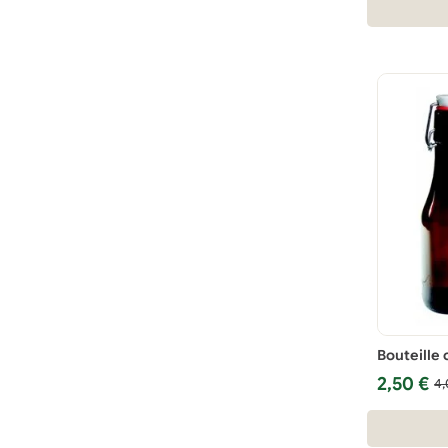
Bouteille
Le
Le
2,50
€
4
prix
prix
initial
actuel
était :
est :