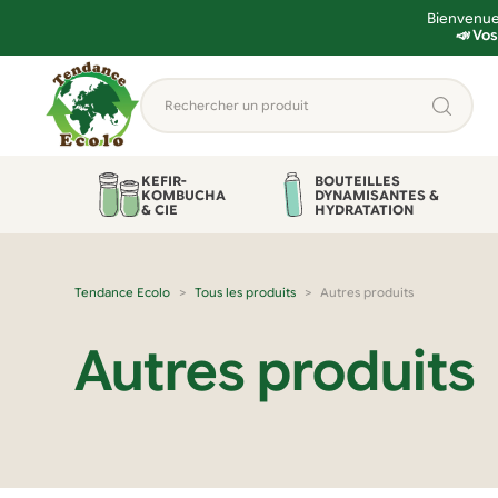
Bienvenue 
📣 Vos
Aller
Aller
Rechercher
à
au
un
la
contenu
produit...
navigation
KEFIR-
BOUTEILLES
KOMBUCHA
DYNAMISANTES &
& CIE
HYDRATATION
Tendance Ecolo
Tous les produits
Autres produits
Autres produits