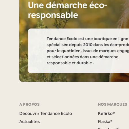
Une démarche éco-
responsable
Tendance Ecolo est une boutique en ligne
spécialisée depuis 2010 dans les éco-prod
pour le quotidien, issus de marques enga
et sélectionnées dans une démarche
responsable et durable .
Informations
sur
la
Navigation
A PROPOS
NOS MARQUES
boutique
Découvrir Tendance Ecolo
Kefirko®
et
Tendance
Actualités
Flaska®