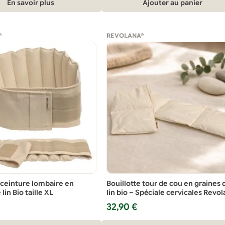
En savoir plus
Ajouter au panier
était :
est :
28,00 €.
24,90 €.
®
REVOLANA®
 ceinture lombaire en
Bouillotte tour de cou en graines 
lin Bio taille XL
lin bio – Spéciale cervicales Revo
32,90
€