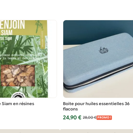
e Siam en résines
Boite pour huiles essentielles 36
flacons
Le
Le
24,90
€
28,00
€
PROMO !
prix
prix
initial
actuel