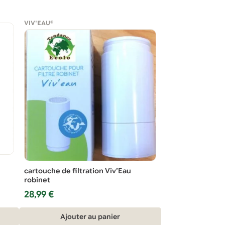
36,95 €.
30,00 €.
VIV'EAU®
cartouche de filtration Viv’Eau
robinet
28,99
€
Ajouter au panier