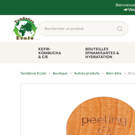
Bienvenue 
📣 Vos
Aller
Aller
Rechercher
à
au
un
la
contenu
produit...
navigation
KEFIR-
BOUTEILLES
KOMBUCHA
DYNAMISANTES &
& CIE
HYDRATATION
Tendance Ecolo
Boutique
Autres produits
Bien-être
Bros