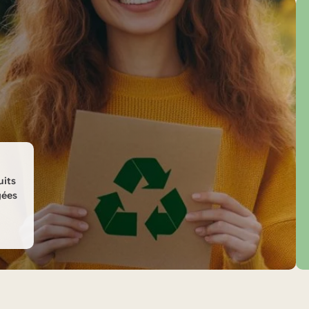
uits
gées