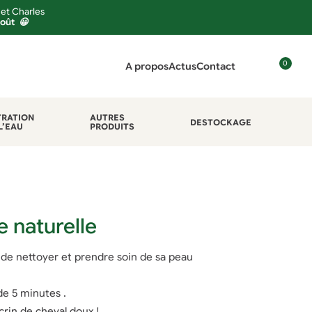
 et Charles
août 😀
0
A propos
Actus
Contact
C
o
n
TRATION
AUTRES
DESTOCKAGE
L’EAU
PRODUITS
n
e
x
i
o
n
e naturelle
de nettoyer et prendre soin de sa peau
 de 5 minutes .
crin de cheval doux !