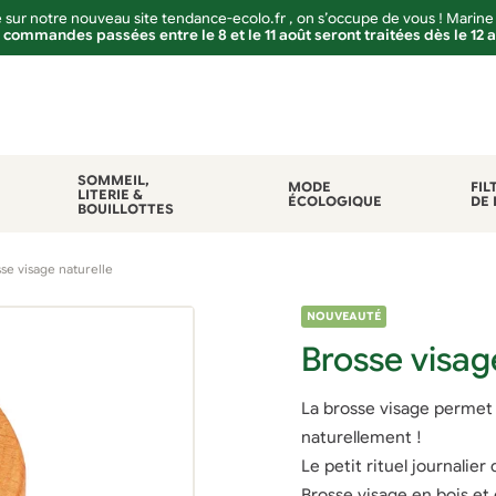
sur notre nouveau site tendance-ecolo.fr , on s’occupe de vous ! Marine
 commandes passées entre le 8 et le 11 août seront traitées dès le 12 
SOMMEIL,
MODE
FIL
LITERIE &
ÉCOLOGIQUE
DE 
BOUILLOTTES
se visage naturelle
NOUVEAUTÉ
Brosse visag
La brosse visage permet 
naturellement !
Le petit rituel journalier
Brosse visage en bois et 