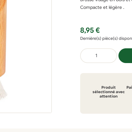
Compacte et légère .
8,95
€
Dernière(s) pièce(s) dispon
quantité
de
Brosse
visage
naturelle
Produit
Pa
sélectionné avec
attention