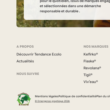
pour le quotidien, issus de marques enga
et sélectionnées dans une démarche
responsable et durable .
Informations
sur
la
Navigation
A PROPOS
NOS MARQUES
boutique
Découvrir Tendance Ecolo
Kefirko®
et
Tendance
Actualités
Flaska®
coordonnées
Revolana®
Ecolo
NOUS SUIVRE
Tigil®
Viv’eau®
F
a
c
Mentions légales
Politique de confidentialité
Plan du si
e
© Emergence graphique 2026
b
o