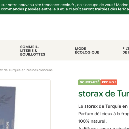
sur notre nouveau site tendance-ecolo.fr , on s’occupe de vous ! Marine
 commandes passées entre le 8 et le 11 août seront traitées dès le 12 
SOMMEIL,
MODE
FIL
LITERIE &
ÉCOLOGIQUE
DE 
BOUILLOTTES
ax de Turquie en résines d’encens
NOUVEAUTÉ
PROMO !
storax de Tu
Le
storax de Turquie en
Parfum délicieux à la frag
100% naturel .
A diffuser avec un charb