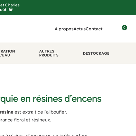
 et Charles
août 😀
0
A propos
Actus
Contact
C
o
n
TRATION
AUTRES
DESTOCKAGE
L’EAU
PRODUITS
n
e
x
i
o
n
rquie en résines d’encens
 résine
est extrait de l’aliboufier.
rance floral et résineux.
on à résines d’encens ou un brûle parfum.