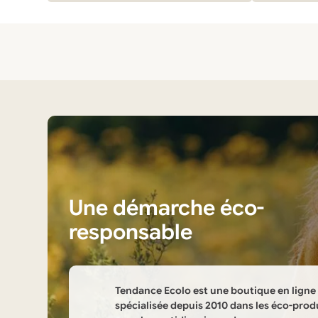
était :
est :
74,90 €.
49,90 €.
Une démarche éco-
responsable
Tendance Ecolo est une boutique en ligne
spécialisée depuis 2010 dans les éco-prod