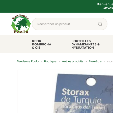
Bienvenue 
📣 Vos
Aller
Aller
Rechercher
à
au
un
la
contenu
produit...
navigation
KEFIR-
BOUTEILLES
KOMBUCHA
DYNAMISANTES &
& CIE
HYDRATATION
Tendance Ecolo
Boutique
Autres produits
Bien-être
stor