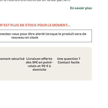
En savoir plus
 N'EST PLUS EN STOCK POUR LE MOMENT...
ectez-vous pour être alerté lorsque le produit sera de
nouveau en stock
iement sécurisé
Livraison offerte
Une question ?
dès 59€ en point-
Contact facile
relais et 90 € à
domicile