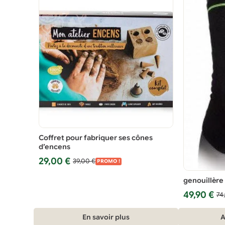
Coffret pour fabriquer ses cônes
d’encens
Le
Le
29,00
€
39,00
€
PROMO !
prix
prix
genouillèr
initial
actuel
était :
est :
Le
Le
49,90
€
74
39,00 €.
29,00 €.
prix
prix
initial
actuel
En savoir plus
A