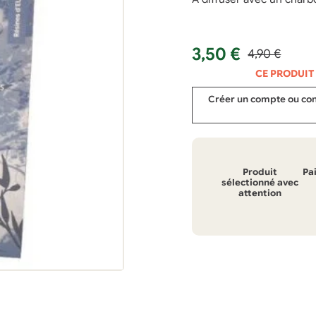
Le
Le
3,50
€
4,90
€
prix
prix
CE PRODUIT
initial
actuel
Créer un compte ou conn
était :
est :
4,90 €.
3,50 €.
Produit
Pa
sélectionné avec
attention