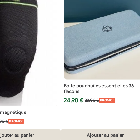
Boite pour huiles essentielles 36
flacons
Le
Le
24,90
€
28,00
€
PROMO !
prix
prix
e magnétique
initial
actuel
était :
est :
,90
€
PROMO !
28,00 €.
24,90 €.
jouter au panier
Ajouter au panier