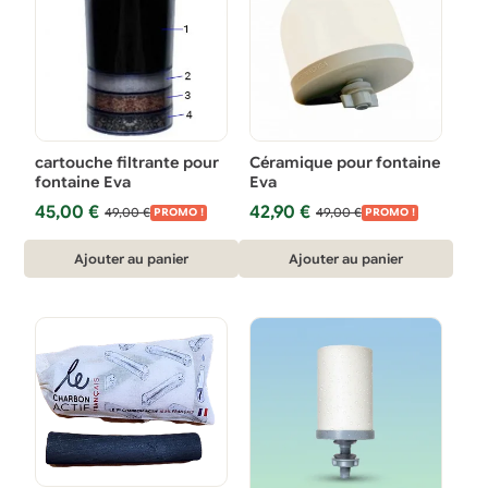
cartouche filtrante pour
Céramique pour fontaine
fontaine Eva
Eva
Le
Le
Le
Le
45,00
€
42,90
€
49,00
€
49,00
€
PROMO !
PROMO !
prix
prix
prix
prix
initial
actuel
initial
actuel
Ajouter au panier
Ajouter au panier
était :
est :
était :
est :
49,00 €.
45,00 €.
49,00 €.
42,90 €.