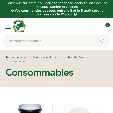
Bienvenue sur notre nouveau site tendance-ecolo.fr , on s’occupe
de vous ! Marine et Charles
📣 Vos commandes passées entre le 8 et le 11 août seront
traitées dès le 12 août 😀
Aller
Aller
0
à
au
C
la
contenu
o
Rechercher
navigation
n
un
n
produit...
e
Tendance Ecolo
Tous les produits
Filtration de l’eau
Consommables
x
i
Consommables
o
n