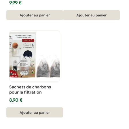
9,99
€
prix
prix
initial
actuel
était :
est :
Ajouter au panier
Ajouter au panier
28,99 €.
24,90 €.
Sachets de charbons
pour la filtration
8,90
€
Ajouter au panier