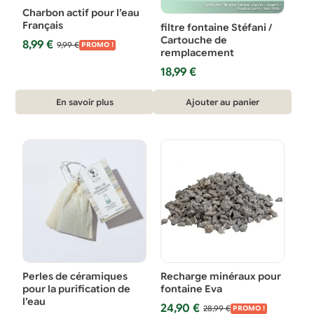
Charbon actif pour l’eau
Français
filtre fontaine Stéfani /
Cartouche de
Le
Le
8,99
€
9,99
€
PROMO !
remplacement
prix
prix
initial
actuel
18,99
€
était :
est :
9,99 €.
8,99 €.
En savoir plus
Ajouter au panier
Perles de céramiques
Recharge minéraux pour
pour la purification de
fontaine Eva
l’eau
Le
Le
24,90
€
28,99
€
PROMO !