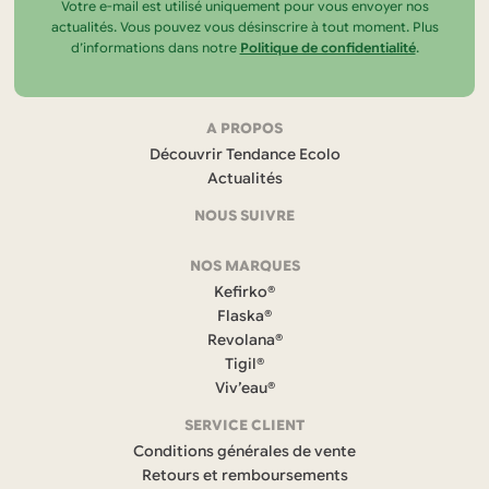
Votre e-mail est utilisé uniquement pour vous envoyer nos
actualités. Vous pouvez vous désinscrire à tout moment. Plus
d’informations dans notre
Politique de confidentialité
.
Navigation
A PROPOS
Découvrir Tendance Ecolo
et
Actualités
coordonnées
NOUS SUIVRE
F
NOS MARQUES
a
c
Kefirko®
e
Flaska®
b
Revolana®
o
Tigil®
o
k
Viv’eau®
(
s
SERVICE CLIENT
’
Conditions générales de vente
o
Retours et remboursements
u