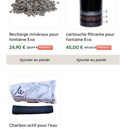
Recharge minéraux pour
cartouche filtrante pour
fontaine Eva
fontaine Eva
Le
Le
Le
Le
24,90
€
45,00
€
28,99
€
49,00
€
PROMO !
PROMO !
prix
prix
prix
prix
initial
actuel
initial
actuel
Ajouter au panier
Ajouter au panier
était :
est :
était :
est :
28,99 €.
24,90 €.
49,00 €.
45,00 €.
Charbon actif pour l’eau