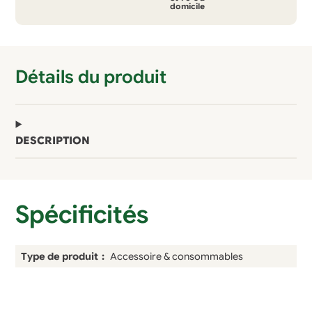
domicile
la
purification
de
Détails du produit
l'eau
DESCRIPTION
Spécificités
Type de produit
Accessoire & consommables