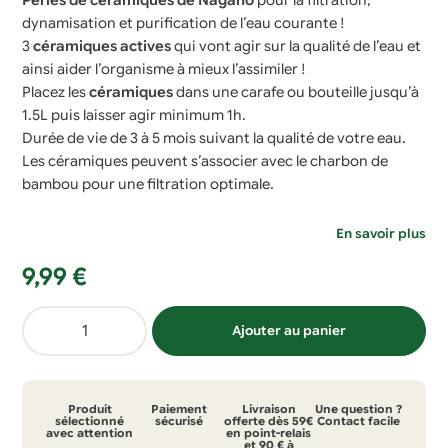
Perles de céramiques de Nagano
pour la filtration,
dynamisation et purification de l’eau courante !
3
céramiques actives
qui vont agir sur la qualité de l’eau et
ainsi aider l’organisme à mieux l’assimiler !
Placez les
céramiques
dans une carafe ou bouteille jusqu’à
1.5L puis laisser agir minimum 1h.
Durée de vie de 3 à 5 mois suivant la qualité de votre eau.
Les céramiques peuvent s’associer avec le charbon de
bambou pour une filtration optimale.
En savoir plus
9,99
€
quantité
Ajouter au panier
de
Perles
de
Produit
Paiement
Livraison
Une question ?
céramiques
sélectionné
sécurisé
offerte dès 59€
Contact facile
avec attention
en point-relais
et 90 € à
pour