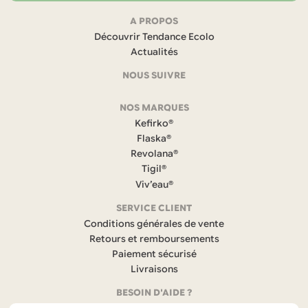
Navigation
A PROPOS
Découvrir Tendance Ecolo
et
Actualités
coordonnées
NOUS SUIVRE
F
NOS MARQUES
a
c
Kefirko®
e
Flaska®
b
Revolana®
o
Tigil®
o
k
Viv’eau®
(
s
SERVICE CLIENT
’
Conditions générales de vente
o
Retours et remboursements
u
Paiement sécurisé
v
r
Livraisons
e
BESOIN D'AIDE ?
d
a