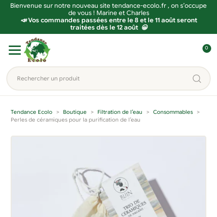
Bienvenue sur notre nouveau site tendance-ecolo.fr , on s’occupe
de vous ! Marine et Charles
📣 Vos commandes passées entre le 8 et le 11 août seront
traitées dès le 12 août 😀
Aller
Aller
0
à
au
C
la
contenu
o
Rechercher
navigation
n
un
n
produit...
e
Tendance Ecolo
Boutique
Filtration de l’eau
Consommables
x
Perles de céramiques pour la purification de l’eau
i
o
n