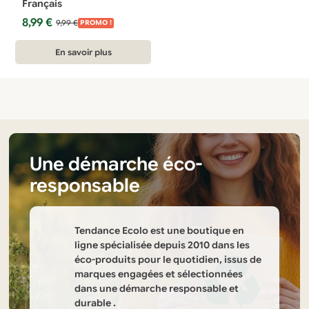
Français
Le
Le
8,99
€
9,99
€
PROMO !
prix
prix
initial
actuel
En savoir plus
était :
est :
9,99 €.
8,99 €.
Une démarche éco-
responsable
Tendance Ecolo est une boutique en
ligne spécialisée depuis 2010 dans les
éco-produits pour le quotidien, issus de
marques engagées et sélectionnées
dans une démarche responsable et
durable .