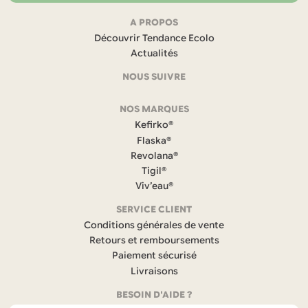
Navigation
A PROPOS
Découvrir Tendance Ecolo
et
Actualités
coordonnées
NOUS SUIVRE
F
NOS MARQUES
a
c
Kefirko®
e
Flaska®
b
Revolana®
o
Tigil®
o
k
Viv’eau®
(
s
SERVICE CLIENT
’
Conditions générales de vente
o
Retours et remboursements
u
Paiement sécurisé
v
r
Livraisons
e
BESOIN D'AIDE ?
d
a