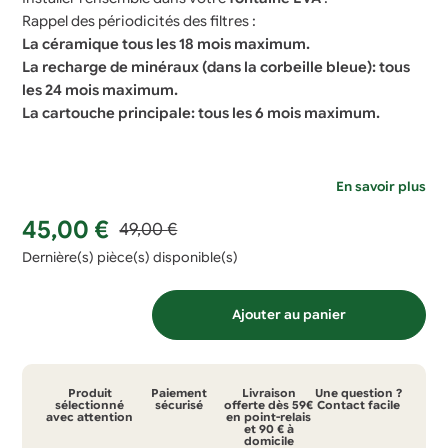
Rappel des périodicités des filtres :
La céramique tous les 18 mois maximum.
La recharge de minéraux (dans la corbeille bleue): tous
les 24 mois maximum.
La cartouche principale: tous les 6 mois maximum.
En savoir plus
Le
Le
45,00
€
49,00
€
prix
prix
Dernière(s) pièce(s) disponible(s)
initial
actuel
quantité
était :
est :
Ajouter au panier
de
49,00 €.
45,00 €.
cartouche
filtrante
Produit
Paiement
Livraison
Une question ?
pour
sélectionné
sécurisé
offerte dès 59€
Contact facile
avec attention
en point-relais
et 90 € à
fontaine
domicile