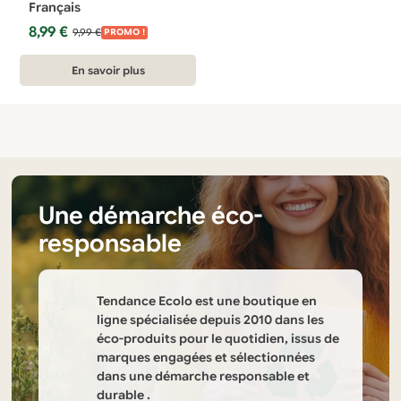
Français
Le
Le
8,99
€
9,99
€
PROMO !
prix
prix
initial
actuel
En savoir plus
était :
est :
9,99 €.
8,99 €.
Une démarche éco-
responsable
Tendance Ecolo est une boutique en
ligne spécialisée depuis 2010 dans les
éco-produits pour le quotidien, issus de
marques engagées et sélectionnées
dans une démarche responsable et
durable .