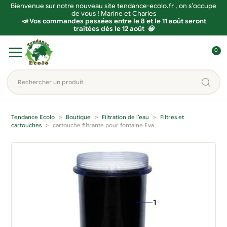
Bienvenue sur notre nouveau site tendance-ecolo.fr , on s’occupe
de vous ! Marine et Charles
📣 Vos commandes passées entre le 8 et le 11 août seront
traitées dès le 12 août 😀
Aller
Aller
0
à
au
C
la
contenu
o
Rechercher
navigation
n
un
n
produit...
e
Tendance Ecolo
Boutique
Filtration de l’eau
Filtres et
x
cartouches
cartouche filtrante pour fontaine Eva
i
o
n