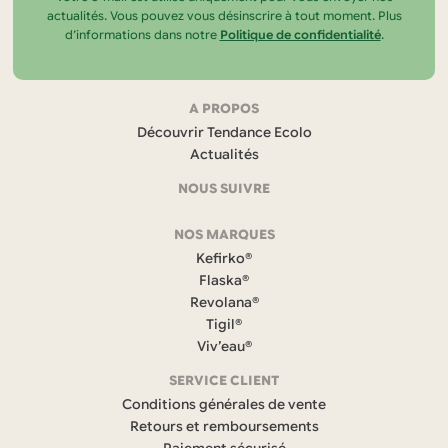
actualités. Vous pouvez vous désinscrire à tout moment. Plus
d’informations dans notre
Politique de confidentialité
.
Navigation
A PROPOS
Découvrir Tendance Ecolo
et
Actualités
coordonnées
NOUS SUIVRE
F
NOS MARQUES
a
c
Kefirko®
e
Flaska®
b
Revolana®
o
Tigil®
o
k
Viv’eau®
(
s
SERVICE CLIENT
’
Conditions générales de vente
o
Retours et remboursements
u