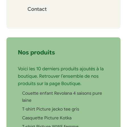
Contact
Nos produits
Voici les 10 derniers produits ajoutés à la
boutique. Retrouver l’ensemble de nos
produits sur la page
Boutique
.
Couette enfant Revolana 4 saisons pure
laine
T-shirt Picture jecko tee gris
Casquette Picture Kotka
T-shirt Picture WWF femme