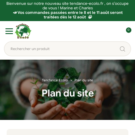
Bienvenue sur notre nouveau site tendance-ecolo.fr , on s’occupe
de vous ! Marine et Charles
📣 Vos commandes passées entre le 8 et le 11 août seront
traitées dès le 12 août 😀
Aller
Aller
0
à
au
C
la
contenu
o
Rechercher
navigation
n
un
n
produit...
e
x
Tendance Ecolo
Plan du site
i
o
Plan du site
n