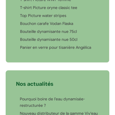
T-shirt Picture oryne classic tee
Top Picture water stripes
Bouchon carafe Vodan Flaska
Bouteille dynamisante nue 75cl
Bouteille dynamisante nue 50cl
Panier en verre pour tisanière Angélica
Nos actualités
Pourquoi boire de l’eau dynamisée-
restructurée ?
Nouveau distributeur de la gamme Viv’eau