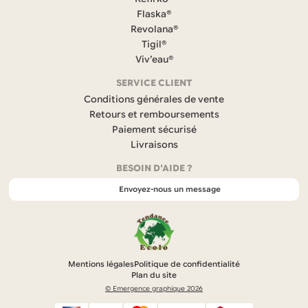
e
Flaska®
b
Revolana®
o
Tigil®
o
k
Viv’eau®
(
s
SERVICE CLIENT
’
Conditions générales de vente
o
Retours et remboursements
u
Paiement sécurisé
v
r
Livraisons
e
BESOIN D'AIDE ?
d
a
Envoyez-nous un message
n
s
u
n
n
o
Mentions légales
Politique de confidentialité
u
Plan du site
v
© Emergence graphique 2026
e
l