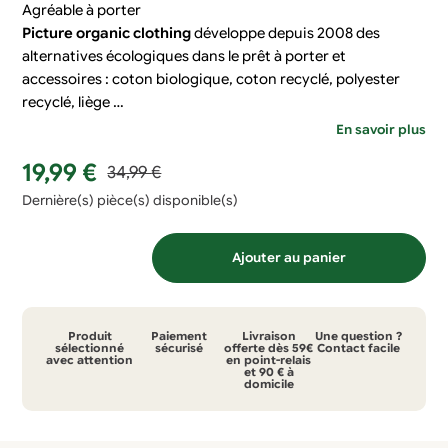
Agréable à porter
Picture organic clothing
développe depuis 2008 des
alternatives écologiques dans le prêt à porter et
accessoires : coton biologique, coton recyclé, polyester
recyclé, liège …
En savoir plus
Le
Le
19,99
€
34,99
€
prix
prix
Dernière(s) pièce(s) disponible(s)
initial
actuel
quantité
était :
est :
Ajouter au panier
de
34,99 €.
19,99 €.
Casquette
Picture
Produit
Paiement
Livraison
Une question ?
Kotka
sélectionné
sécurisé
offerte dès 59€
Contact facile
avec attention
en point-relais
et 90 € à
domicile