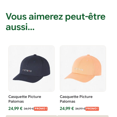
Vous aimerez peut-être
aussi…
Casquette Picture
Casquette Picture
Palomas
Palomas
Le
Le
Le
Le
24,99
€
24,99
€
34,99
€
34,99
€
PROMO !
PROMO !
prix
prix
prix
prix