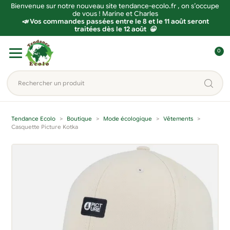
Bienvenue sur notre nouveau site tendance-ecolo.fr , on s’occupe
de vous ! Marine et Charles
📣 Vos commandes passées entre le 8 et le 11 août seront
traitées dès le 12 août 😀
Aller
Aller
0
à
au
C
la
contenu
o
Rechercher
navigation
n
un
n
produit...
e
Tendance Ecolo
Boutique
Mode écologique
Vêtements
x
Casquette Picture Kotka
i
o
n