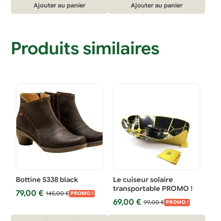
initial
actuel
initial
actuel
Ajouter au panier
Ajouter au panier
était :
est :
était :
est :
34,99 €.
24,99 €.
34,99 €.
24,99 €.
Produits similaires
Bottine 5338 black
Le cuiseur solaire
transportable PROMO !
Le
Le
79,00
€
145,00
€
PROMO !
Le
Le
prix
prix
69,00
€
99,00
€
PROMO !
prix
prix
initial
actuel
Ce
initial
actuel