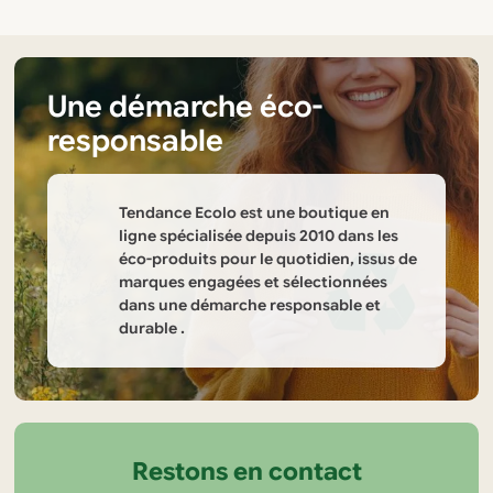
page
page
du
du
produit
produit
Une démarche éco-
responsable
Tendance Ecolo est une boutique en
ligne spécialisée depuis 2010 dans les
éco-produits pour le quotidien, issus de
marques engagées et sélectionnées
dans une démarche responsable et
durable .
Informations
sur
la
Restons en contact
boutique