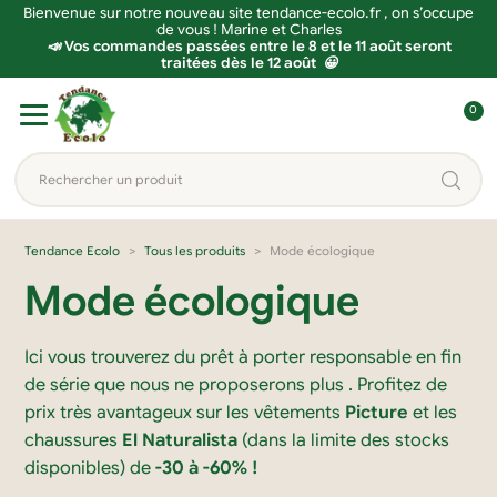
Bienvenue sur notre nouveau site tendance-ecolo.fr , on s’occupe
de vous ! Marine et Charles
📣 Vos commandes passées entre le 8 et le 11 août seront
traitées dès le 12 août 😀
Aller
Aller
0
à
au
C
la
contenu
o
Rechercher
navigation
n
un
n
produit...
e
Tendance Ecolo
Tous les produits
Mode écologique
x
Mode écologique
i
o
Ici vous trouverez du prêt à porter responsable en fin
n
de série que nous ne proposerons plus . Profitez de
prix très avantageux sur les vêtements
Picture
et les
chaussures
El Naturalista
(dans la limite des stocks
disponibles) de
-30 à -60% !