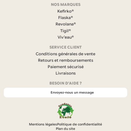
NOS MARQUES
a
c
Kefirko®
e
Flaska®
b
Revolana®
o
Tigil®
o
k
Viv’eau®
(
s
SERVICE CLIENT
’
Conditions générales de vente
o
Retours et remboursements
u
Paiement sécurisé
v
r
Livraisons
e
BESOIN D'AIDE ?
d
a
Envoyez-nous un message
n
s
u
n
n
o
Mentions légales
Politique de confidentialité
u
Plan du site
v