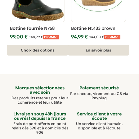
peuvent
peuvent
être
être
choisies
choisies
Bottine fourrée N758
Bottine N5133 brown
sur
sur
Le
Le
Le
Le
99,00
€
94,99
€
148,99
€
144,00
€
la
la
PROMO !
PROMO !
prix
prix
prix
prix
page
page
Ce
initial
actuel
Ce
initial
actuel
Choix des options
En savoir plus
du
du
était :
est :
était :
est :
produit
produit
148,99 €.
99,00 €.
144,00 €.
94,99 €.
produit
produit
a
a
plusieurs
plusieurs
variations.
variations.
Marques sélectionnées
Paiement sécurisé
Les
Les
avec soin
Par chèque, virement ou CB via
options
options
Des produits retenus pour leur
Payplug
cohérence et leur utilité
peuvent
peuvent
être
être
Livraison sous 48h (jours
Service client à votre
ouvrés) depuis la france
écoute
choisies
choisies
Frais de port offerts en point
Un service client humain,
relais dès 59€ et à domicile dès
disponible et à l’écoute
sur
sur
90€
la
la