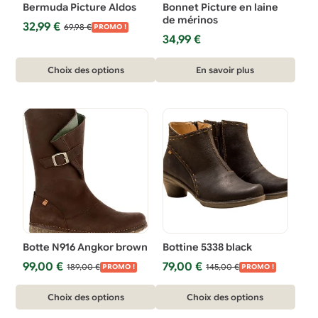
Bermuda Picture Aldos
Bonnet Picture en laine
sur
sur
de mérinos
Le
Le
32,99
€
69,98
€
la
la
PROMO !
prix
prix
34,99
€
page
page
initial
actuel
Ce
du
du
était :
est :
Choix des options
En savoir plus
69,98 €.
32,99 €.
produit
produit
produit
a
plusieurs
variations.
Les
options
peuvent
être
choisies
Botte N916 Angkor brown
Bottine 5338 black
sur
Le
Le
Le
Le
99,00
€
79,00
€
189,00
€
145,00
€
la
PROMO !
PROMO !
prix
prix
prix
prix
page
Ce
initial
actuel
Ce
initial
actuel
Choix des options
Choix des options
du
était :
est :
était :
est :
produit
produit