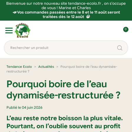
Bienvenue sur notre nouveau site tendance-ecolo.fr , on s’occupe
de vous ! Marine et Charles
📣 Vos commandes passées entre le 8 et le 11 août seront
traitées dès le 12 août 😀
Aller
Aller
0
à
au
C
la
contenu
o
Rechercher
navigation
n
un
n
produit...
e
Tendance Ecolo
Actualités
Pourquoi boire de l’eau dynamisée-
restructurée ?
x
i
Pourquoi boire de l’eau
o
dynamisée-restructurée ?
n
Publié le 04 juin 2026
L’eau reste notre boisson la plus vitale.
Pourtant, on l’oublie souvent au profit