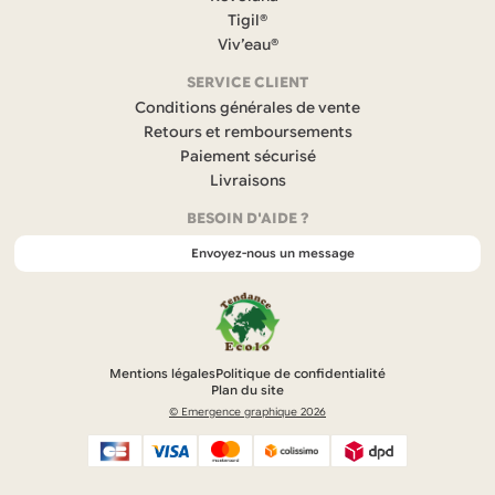
o
Tigil®
o
k
Viv’eau®
(
s
SERVICE CLIENT
’
Conditions générales de vente
o
Retours et remboursements
u
Paiement sécurisé
v
r
Livraisons
e
BESOIN D'AIDE ?
d
a
Envoyez-nous un message
n
s
u
n
n
o
Mentions légales
Politique de confidentialité
u
Plan du site
v
© Emergence graphique 2026
e
l
o
n
R