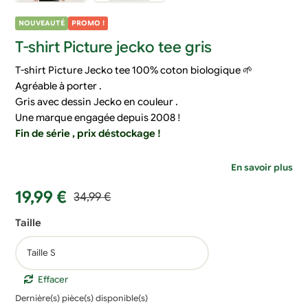
NOUVEAUTÉ
PROMO !
T-shirt Picture jecko tee gris
T-shirt Picture Jecko tee 100% coton biologique 🌱
Agréable à porter .
Gris avec dessin Jecko en couleur .
Une marque engagée depuis 2008 !
Fin de série , prix déstockage !
En savoir plus
Le
Le
19,99
€
34,99
€
prix
prix
Taille
initial
actuel
était :
est :
34,99 €.
19,99 €.
Effacer
Dernière(s) pièce(s) disponible(s)