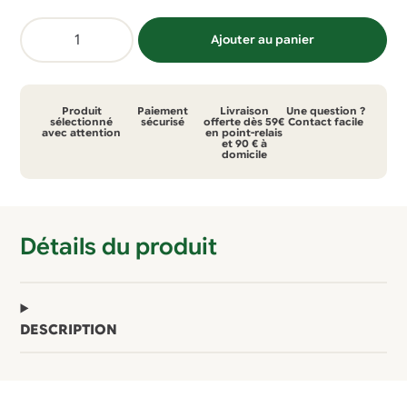
quantité
Ajouter au panier
de
T-
shirt
Produit
Paiement
Livraison
Une question ?
Picture
sélectionné
sécurisé
offerte dès 59€
Contact facile
avec attention
en point-relais
et 90 € à
jecko
domicile
tee
gris
Détails du produit
DESCRIPTION