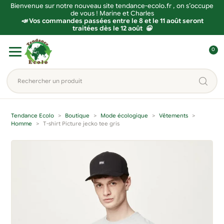
Bienvenue sur notre nouveau site tendance-ecolo.fr , on s’occupe
de vous ! Marine et Charles
📣 Vos commandes passées entre le 8 et le 11 août seront
traitées dès le 12 août 😀
Aller
Aller
0
à
au
C
la
contenu
o
Rechercher
navigation
n
un
n
produit...
e
Tendance Ecolo
Boutique
Mode écologique
Vêtements
x
Homme
T-shirt Picture jecko tee gris
i
o
n