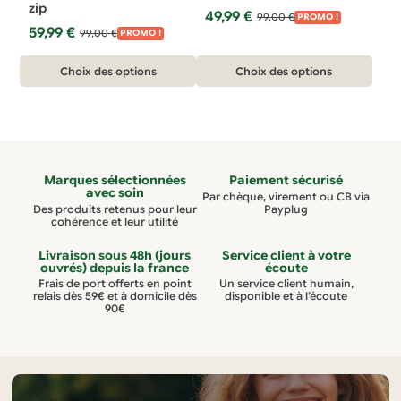
zip
Le
Le
49,99
€
99,00
€
la
la
PROMO !
Le
Le
59,99
€
prix
prix
99,00
€
PROMO !
page
page
prix
prix
initial
actuel
Ce
initial
actuel
Ce
du
du
était :
est :
Choix des options
Choix des options
était :
est :
99,00 €.
49,99 €.
produit
produit
produit
produit
99,00 €.
59,99 €.
a
a
plusieurs
plusieurs
variations.
variations.
Marques sélectionnées
Paiement sécurisé
Les
Les
avec soin
Par chèque, virement ou CB via
options
options
Des produits retenus pour leur
Payplug
cohérence et leur utilité
peuvent
peuvent
être
être
Livraison sous 48h (jours
Service client à votre
ouvrés) depuis la france
écoute
choisies
choisies
Frais de port offerts en point
Un service client humain,
relais dès 59€ et à domicile dès
disponible et à l’écoute
sur
sur
90€
la
la
page
page
du
du
produit
produit