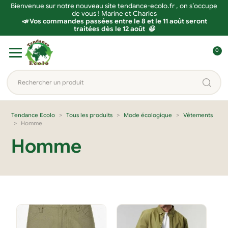
Bienvenue sur notre nouveau site tendance-ecolo.fr , on s’occupe
de vous ! Marine et Charles
📣 Vos commandes passées entre le 8 et le 11 août seront
traitées dès le 12 août 😀
Aller
Aller
0
à
au
C
la
contenu
o
Rechercher
navigation
n
un
n
produit...
e
Tendance Ecolo
Tous les produits
Mode écologique
Vêtements
Homme
x
i
Homme
o
n