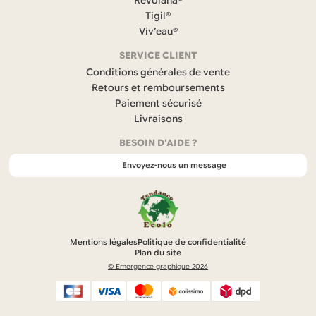
Revolana®
o
Tigil®
o
k
Viv’eau®
(
s
SERVICE CLIENT
’
Conditions générales de vente
o
Retours et remboursements
u
Paiement sécurisé
v
r
Livraisons
e
BESOIN D'AIDE ?
d
a
Envoyez-nous un message
n
s
u
n
n
o
Mentions légales
Politique de confidentialité
u
Plan du site
v
© Emergence graphique 2026
e
l
o
n
R