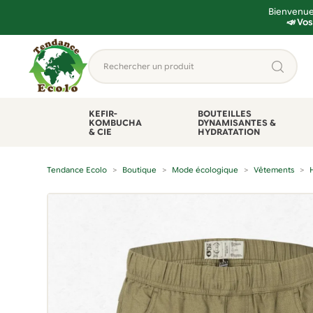
Bienvenue 
📣 Vos
Aller
Aller
Rechercher
à
au
un
la
contenu
produit...
navigation
KEFIR-
BOUTEILLES
KOMBUCHA
DYNAMISANTES &
& CIE
HYDRATATION
Tendance Ecolo
Boutique
Mode écologique
Vêtements