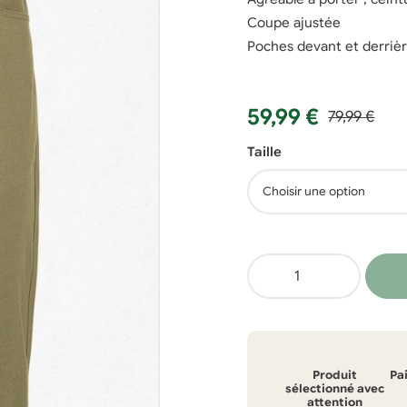
Coupe ajustée
Poches devant et derrièr
Le
Le
59,99
€
79,99
€
prix
prix
Taille
initial
actuel
était :
est :
79,99 €.
59,99 €.
quantité
de
Pantalon
Picture
Crusy
Produit
Pa
sélectionné avec
attention