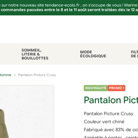
sur notre nouveau site tendance-ecolo.fr , on s’occupe de vous ! Marine
 commandes passées entre le 8 et le 11 août seront traitées dès le 12 
SOMMEIL,
MODE
FIL
LITERIE &
ÉCOLOGIQUE
DE 
BOUILLOTTES
Homme
Pantalon Picture Crusy
NOUVEAUTÉ
PROMO !
Pantalon Pic
Pantalon Picture Crusy
Couleur vert chiné
Fabriqué avec 83% de co
Agréable à porter , ceint