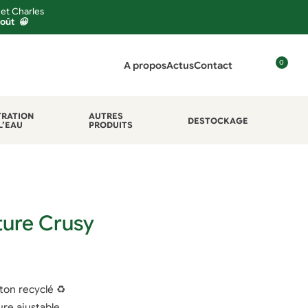
 et Charles
août 😀
0
A propos
Actus
Contact
C
o
n
TRATION
AUTRES
DESTOCKAGE
L’EAU
PRODUITS
n
e
x
i
o
n
ture Crusy
ton recyclé ♻
ure ajustable.