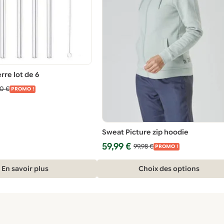
erre lot de 6
90
€
PROMO !
Sweat Picture zip hoodie
Le
Le
59,99
€
99,98
€
PROMO !
prix
prix
Ce
initial
actuel
En savoir plus
Choix des options
était :
est :
produit
99,98 €.
59,99 €.
a
plusieurs
variations.