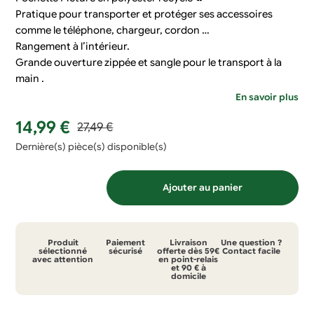
Pratique pour transporter et protéger ses accessoires
comme le téléphone, chargeur, cordon …
Rangement à l’intérieur.
Grande ouverture zippée et sangle pour le transport à la
main .
En savoir plus
Le
Le
14,99
€
27,49
€
prix
prix
Dernière(s) pièce(s) disponible(s)
initial
actuel
quantité
était :
est :
Ajouter au panier
de
27,49 €.
14,99 €.
Pochette
Picture
Produit
Paiement
Livraison
Une question ?
recyclée
sélectionné
sécurisé
offerte dès 59€
Contact facile
avec attention
en point-relais
et 90 € à
BP203
domicile