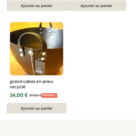
initial
actuel
Ajouter au panier
Ajouter au panier
était :
est :
74,90 €.
49,90 €.
grand cabas en pneu
recyclé
Le
Le
34,00
€
39,00
€
PROMO !
prix
prix
initial
actuel
Ajouter au panier
était :
est :
39,00 €.
34,00 €.