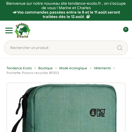
Bienvenue sur notre nouveau site tendance-ecolo.fr , on s’occupe
de vous ! Marine et Charles
📣 Vos commandes passées entre le 8 et le 11 août seront
traitées dès le 12 août 😀
Aller
Aller
0
à
au
C
la
contenu
o
Rechercher
navigation
n
un
n
produit...
e
Tendance Ecolo
Boutique
Mode écologique
Vêtements
x
Pochette Picture recyclée BP203
i
o
n