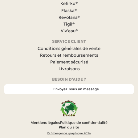
c
Kefirko®
e
Flaska®
b
Revolana®
o
Tigil®
o
k
Viv’eau®
(
s
SERVICE CLIENT
’
Conditions générales de vente
o
Retours et remboursements
u
Paiement sécurisé
v
r
Livraisons
e
BESOIN D'AIDE ?
d
a
Envoyez-nous un message
n
s
u
n
n
o
Mentions légales
Politique de confidentialité
u
Plan du site
v
© Emergence graphique 2026
e