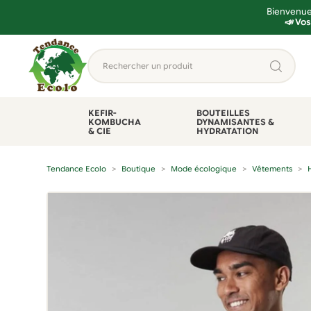
Bienvenue 
📣 Vos
Aller
Aller
Rechercher
à
au
un
la
contenu
produit...
navigation
KEFIR-
BOUTEILLES
KOMBUCHA
DYNAMISANTES &
& CIE
HYDRATATION
Tendance Ecolo
Boutique
Mode écologique
Vêtements