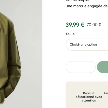
Une marque engagée depu
Le
Le
39,99
€
70,00
€
prix
prix
Taille
initial
actuel
était :
est :
70,00 €.
39,99 €.
quantité
de
Chemise
Picture
Deams
Produit
Pa
sélectionné avec
attention