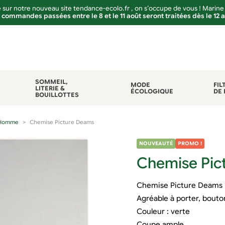
sur notre nouveau site tendance-ecolo.fr , on s’occupe de vous ! Marine
 commandes passées entre le 8 et le 11 août seront traitées dès le 12 
SOMMEIL,
MODE
FIL
LITERIE &
ÉCOLOGIQUE
DE 
BOUILLOTTES
Homme
Chemise Picture Deams
NOUVEAUTÉ
PROMO !
Chemise Pic
Chemise Picture Deams m
Agréable à porter, bouto
Couleur : verte
Coupe ample.