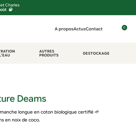
 et Charles
août 😀
0
A propos
Actus
Contact
C
o
n
TRATION
AUTRES
DESTOCKAGE
L’EAU
PRODUITS
n
e
x
i
o
n
ture Deams
anche longue en coton biologique certifié 🌱
ns en noix de coco.