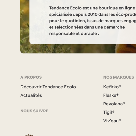
Tendance Ecolo est une boutique en ligne
spécialisée depuis 2010 dans les éco-prod
pour le quotidien, issus de marques enga
et sélectionnées dans une démarche
responsable et durable .
Informations
sur
la
Navigation
A PROPOS
NOS MARQUES
boutique
Découvrir Tendance Ecolo
Kefirko®
et
Tendance
Actualités
Flaska®
coordonnées
Revolana®
Ecolo
NOUS SUIVRE
Tigil®
Viv’eau®
F
a
c