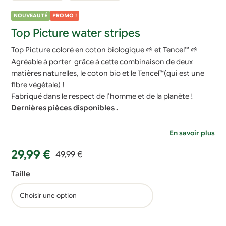
NOUVEAUTÉ
PROMO !
Top Picture water stripes
Top Picture coloré en coton biologique 🌱 et Tencel™ 🌱
Agréable à porter grâce à cette combinaison de deux
matières naturelles, le coton bio et le Tencel™(qui est une
fibre végétale) !
Fabriqué dans le respect de l’homme et de la planète !
Dernières pièces disponibles .
En savoir plus
Le
Le
29,99
€
49,99
€
prix
prix
Taille
initial
actuel
était :
est :
49,99 €.
29,99 €.