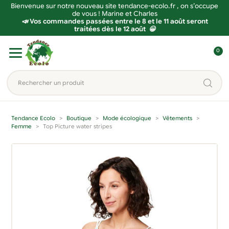
Bienvenue sur notre nouveau site tendance-ecolo.fr , on s’occupe
de vous ! Marine et Charles
📣 Vos commandes passées entre le 8 et le 11 août seront
traitées dès le 12 août 😀
Aller
Aller
0
à
au
C
la
contenu
o
Rechercher
navigation
n
un
n
produit...
e
Tendance Ecolo
Boutique
Mode écologique
Vêtements
x
Femme
Top Picture water stripes
i
o
n