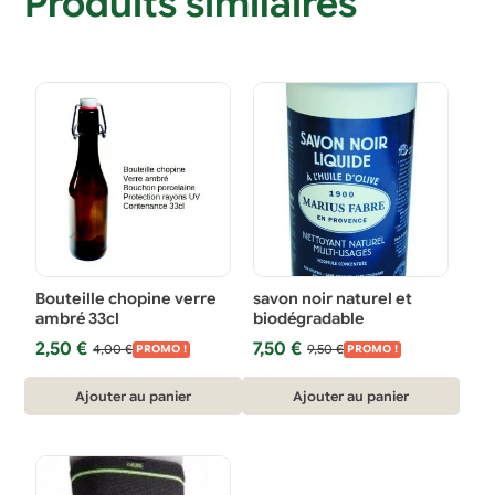
Produits similaires
Bouteille chopine verre
savon noir naturel et
ambré 33cl
biodégradable
Le
Le
Le
Le
2,50
€
7,50
€
4,00
€
9,50
€
PROMO !
PROMO !
prix
prix
prix
prix
initial
actuel
initial
actuel
Ajouter au panier
Ajouter au panier
était :
est :
était :
est :
4,00 €.
2,50 €.
9,50 €.
7,50 €.