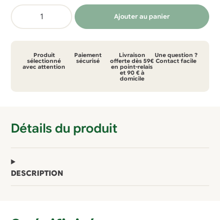
quantité
Ajouter au panier
de
Top
Picture
Produit
Paiement
Livraison
Une question ?
water
sélectionné
sécurisé
offerte dès 59€
Contact facile
avec attention
en point-relais
et 90 € à
stripes
domicile
Détails du produit
DESCRIPTION