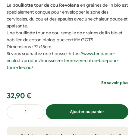
La
bouillotte tour de cou Revolana
en graines de lin bio est
spécialement conçue pour envelopper la zone des
cervicales, du cou et des épaules avec une chaleur douce et
apaisante.
Une bouillotte tour de cou remplie de graines de lin bio et
habillée de coton biologique certifié GOTS.
Dimensions : 72x15cm
Si vous souhaitez une housse :
https://www.tendance-
ecolo.fr/produit/housses-externes-en-coton-bio-pour-
tour-de-cou/
En savoir plus
32,90
€
quantité
Ajouter au panier
de
Bouillotte
tour