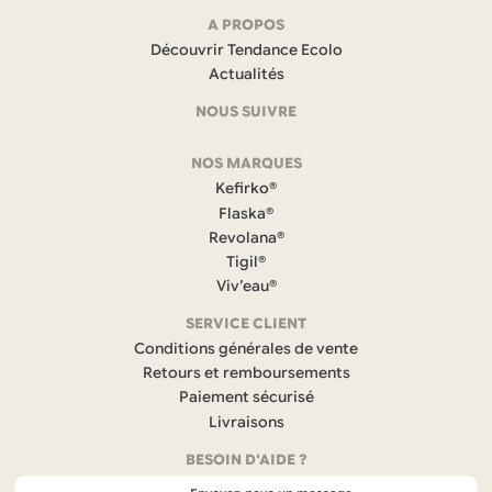
Navigation
A PROPOS
Découvrir Tendance Ecolo
et
Actualités
coordonnées
NOUS SUIVRE
F
NOS MARQUES
a
c
Kefirko®
e
Flaska®
b
Revolana®
o
Tigil®
o
k
Viv’eau®
(
s
SERVICE CLIENT
’
Conditions générales de vente
o
Retours et remboursements
u
Paiement sécurisé
v
r
Livraisons
e
BESOIN D'AIDE ?
d
a