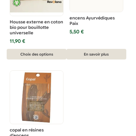
page
du
encens Ayurvédiques
produit
Housse externe en coton
Paix
bio pour bouillotte
5,50
€
universelle
11,90
€
Ce
Choix des options
En savoir plus
produit
a
plusieurs
variations.
Les
options
peuvent
être
choisies
copal en résines
sur
d’encens