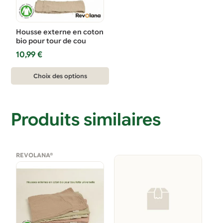
Housse externe en coton
bio pour tour de cou
10,99
€
Ce
Choix des options
produit
a
plusieurs
Produits similaires
variations.
Les
options
REVOLANA®
peuvent
être
choisies
sur
la