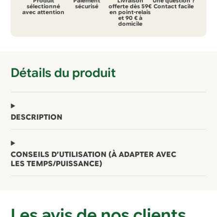
Produit
Paiement
Livraison
Une question ?
de
sélectionné
sécurisé
offerte dès 59€
Contact facile
avec attention
en point-relais
et 90 € à
cou
domicile
en
graines
de
Détails du produit
lin
bio
–
Spéciale
DESCRIPTION
cervicales
Revolana
CONSEILS D’UTILISATION (À ADAPTER AVEC
LES TEMPS/PUISSANCE)
Les avis de nos clients