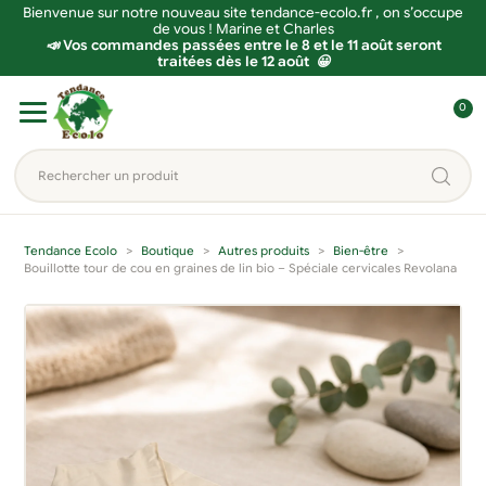
Bienvenue sur notre nouveau site tendance-ecolo.fr , on s’occupe
de vous ! Marine et Charles
📣 Vos commandes passées entre le 8 et le 11 août seront
traitées dès le 12 août 😀
Aller
Aller
0
à
au
C
la
contenu
o
Rechercher
navigation
n
un
n
produit...
e
Tendance Ecolo
Boutique
Autres produits
Bien-être
x
Bouillotte tour de cou en graines de lin bio – Spéciale cervicales Revolana
i
o
n