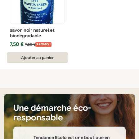
peuvent
être
choisies
savon noir naturel et
sur
biodégradable
la
Le
Le
7,50
€
9,50
€
PROMO !
page
prix
prix
initial
actuel
du
Ajouter au panier
était :
est :
produit
9,50 €.
7,50 €.
Une démarche éco-
responsable
Tendance Ecolo est une boutique en