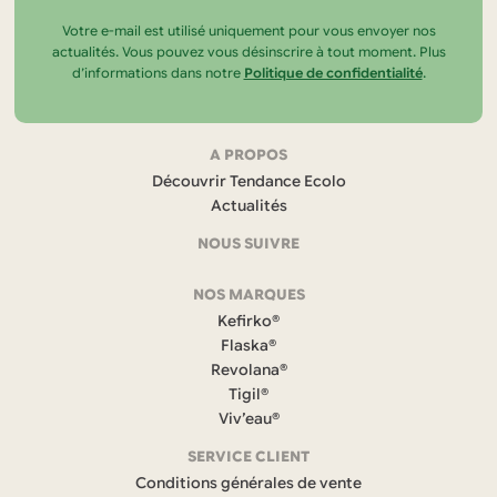
Votre e-mail est utilisé uniquement pour vous envoyer nos
actualités. Vous pouvez vous désinscrire à tout moment. Plus
d’informations dans notre
Politique de confidentialité
.
Navigation
A PROPOS
Découvrir Tendance Ecolo
et
Actualités
coordonnées
NOUS SUIVRE
F
NOS MARQUES
a
c
Kefirko®
e
Flaska®
b
Revolana®
o
Tigil®
o
k
Viv’eau®
(
s
SERVICE CLIENT
’
Conditions générales de vente
o