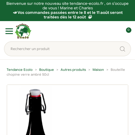
Bienvenue sur notre nouveau site tendance-ecolo.fr , on s’occupe
de vous ! Marine et Charles
📣 Vos commandes passées entre le 8 et le 11 août seront
traitées dès le 12 août 😀
Aller
Aller
0
à
au
C
la
contenu
o
Rechercher
navigation
n
un
n
produit...
e
Tendance Ecolo
Boutique
Autres produits
Maison
Bouteille
x
chopine verre ambré 50cl
i
o
n