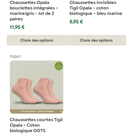
Chaussettes Opala
Chaussettes invisibles
bouclettes intégrales –
Tigil Opala – coton
marine/gris – lot de 2
biologique – bleu marine
paires
8,95
€
11,95
€
Ce
Ce
Choix des options
Choix des options
produit
produit
a
a
TIGIL®
plusieurs
plusieurs
variations.
variations.
Les
Les
options
options
peuvent
peuvent
être
être
choisies
choisies
sur
sur
Chaussettes courtes Tigil
la
la
Opala – Coton
biologique GOTS
page
page