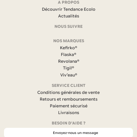
Navigation
A PROPOS
Découvrir Tendance Ecolo
et
Actualités
coordonnées
NOUS SUIVRE
F
NOS MARQUES
a
c
Kefirko®
e
Flaska®
b
Revolana®
o
Tigil®
o
k
Viv’eau®
(
s
SERVICE CLIENT
’
Conditions générales de vente
o
Retours et remboursements
u
Paiement sécurisé
v
r
Livraisons
e
BESOIN D'AIDE ?
d
a
Envoyez-nous un message
n