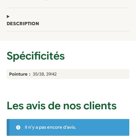
Blanc
DESCRIPTION
Spécificités
Pointure
35/38, 39/42
Les avis de nos clients
Il n’y a pas encore d’avis.