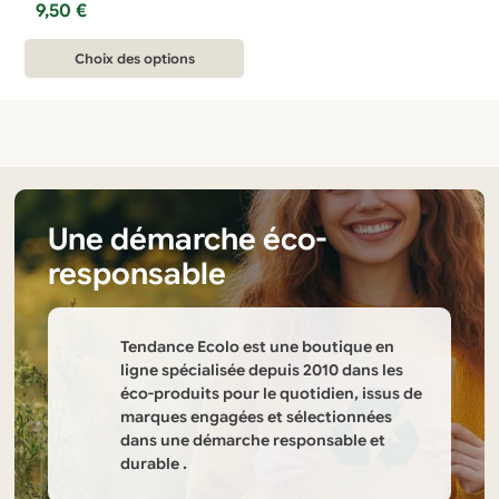
9,50
€
du
du
produit
produit
Ce
Choix des options
produit
a
plusieurs
variations.
Les
options
Une démarche éco-
peuvent
responsable
être
choisies
sur
Tendance Ecolo est une boutique en
la
ligne spécialisée depuis 2010 dans les
éco-produits pour le quotidien, issus de
page
marques engagées et sélectionnées
du
dans une démarche responsable et
produit
durable .