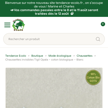
Bienvenue sur notre nouveau site tendance-ecolo.fr , on s’occupe
de vous ! Marine et Charles
📣 Vos commandes passées entre le 8 et le 11 août seront
traitées dès le 12 août 😀
Aller
Aller
0
à
au
C
la
contenu
o
Rechercher
navigation
n
un
n
produit...
e
Tendance Ecolo
Boutique
Mode écologique
Chaussettes
x
Chaussettes invisibles Tigil Opala – coton biologique – Blanc
i
o
n