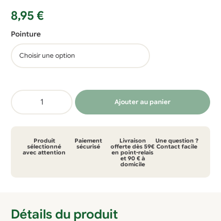
8,95
€
Pointure
quantité
Ajouter au panier
de
Chaussettes
invisibles
Produit
Paiement
Livraison
Une question ?
Tigil
sélectionné
sécurisé
offerte dès 59€
Contact facile
avec attention
en point-relais
et 90 € à
Opala
domicile
-
coton
biologique
Détails du produit
-