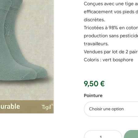
Conçues avec une tige arr
efficacement vos pieds d
discrètes.
Tricotées à 98% en coton
production sans pestici
travailleurs.
Vendues par lot de 2 pair
Coloris : vert bosphore
9,50
€
Pointure
quantité