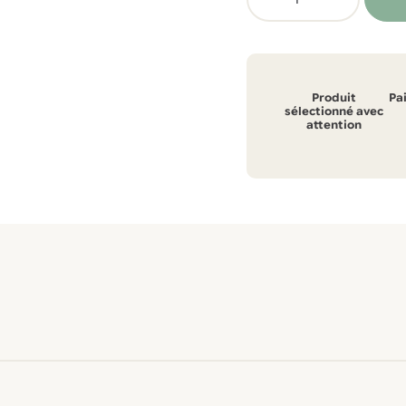
de
Chaussettes
courtes
Tigil
Produit
Pa
Opala
sélectionné avec
attention
-
Coton
biologique
GOTS