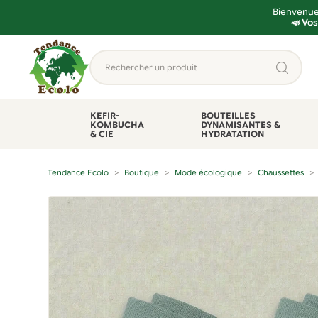
Bienvenue 
📣 Vos
Aller
Aller
Rechercher
à
au
un
la
contenu
produit...
navigation
KEFIR-
BOUTEILLES
KOMBUCHA
DYNAMISANTES &
& CIE
HYDRATATION
Tendance Ecolo
Boutique
Mode écologique
Chaussettes