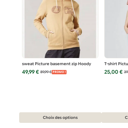
sweat Picture basement zip Hoody
T-shirt Pic
Le
Le
Le
Le
49,99
€
25,00
€
89,99
€
39
PROMO !
prix
prix
prix
prix
initial
actuel
initial
actuel
était :
est :
était :
est :
89,99 €.
49,99 €.
39,98 €.
25,00 €.
Ce
Ce
Choix des options
C
produit
produit