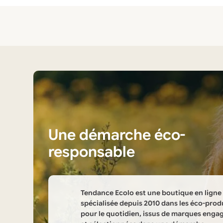
a
a
plusieurs
plusieurs
variations.
variations.
Les
Les
options
options
peuvent
peuvent
être
être
choisies
choisies
sur
sur
la
la
Une démarche éco-
page
page
du
du
responsable
produit
produit
Tendance Ecolo est une boutique en ligne
spécialisée depuis 2010 dans les éco-prod
pour le quotidien, issus de marques enga