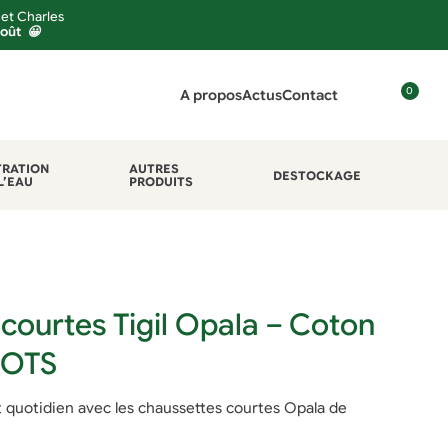
 et Charles
août 😀
0
A propos
Actus
Contact
C
o
n
TRATION
AUTRES
DESTOCKAGE
L’EAU
PRODUITS
n
e
x
i
o
n
courtes Tigil Opala – Coton
GOTS
rt quotidien avec les chaussettes courtes Opala de