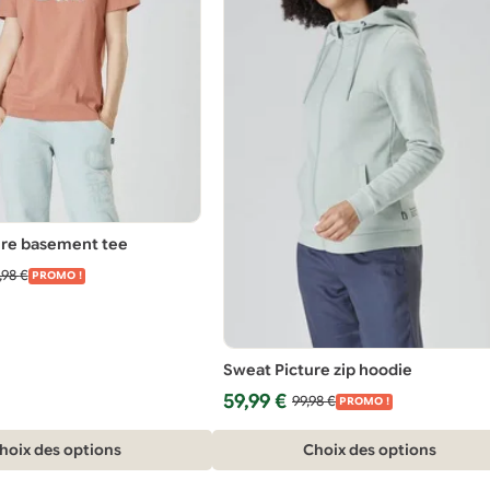
ture basement tee
,98
€
PROMO !
Sweat Picture zip hoodie
Le
Le
59,99
€
99,98
€
PROMO !
prix
prix
Ce
initial
actuel
hoix des options
Choix des options
était :
est :
produit