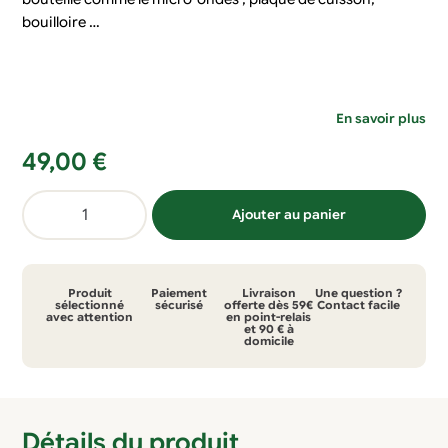
bouilloire …
En savoir plus
49,00
€
quantité
Ajouter au panier
de
Bouteille
dynamisante
Produit
Paiement
Livraison
Une question ?
Fleur
sélectionné
sécurisé
offerte dès 59€
Contact facile
avec attention
en point-relais
et 90 € à
de
domicile
vie
liège
75cl
Détails du produit