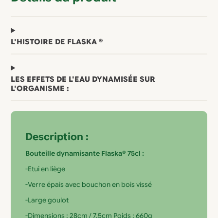
L'HISTOIRE DE FLASKA ®
LES EFFETS DE L'EAU DYNAMISÉE SUR
L'ORGANISME :
Description :
Bouteille dynamisante Flaska® 75cl :
-Etui en liège
-Verre épais avec bouchon en bois vissé
-Large goulot
-Dimensions : 28cm / 7.5cm Poids : 660g