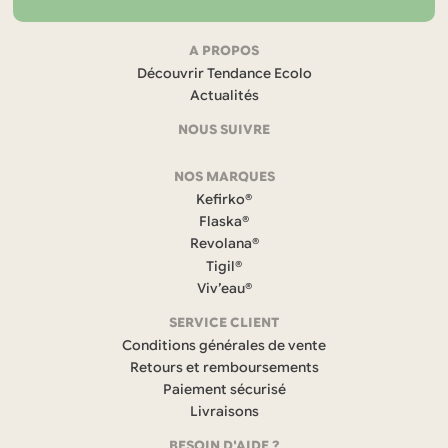
Navigation
A PROPOS
Découvrir Tendance Ecolo
et
Actualités
coordonnées
NOUS SUIVRE
F
NOS MARQUES
a
c
Kefirko®
e
Flaska®
b
Revolana®
o
Tigil®
o
k
Viv’eau®
(
s
SERVICE CLIENT
’
Conditions générales de vente
o
Retours et remboursements
u
Paiement sécurisé
v
r
Livraisons
e
BESOIN D'AIDE ?
d