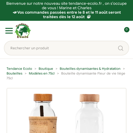
Bienvenue sur notre nouveau site tendance-ecolo.fr , on s’occupe
de vous ! Marine et Charles
📣 Vos commandes passées entre le 8 et le 11 août seront
traitées dès le 12 août 😀
Aller
Aller
0
à
au
C
la
contenu
o
Rechercher
navigation
n
un
n
produit...
e
Tendance Ecolo
Boutique
Bouteilles dynamisantes & Hydratation
x
Bouteilles
Modèles en 75cl
Bouteille dynamisante Fleur de vie liège
75cl
i
o
n