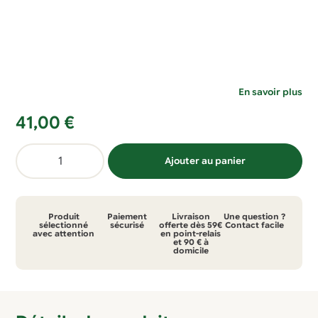
En savoir plus
41,00
€
quantité
Ajouter au panier
de
Bouteille
dynamisante
Produit
Paiement
Livraison
Une question ?
mandalas
sélectionné
sécurisé
offerte dès 59€
Contact facile
avec attention
en point-relais
et 90 € à
75cl
domicile