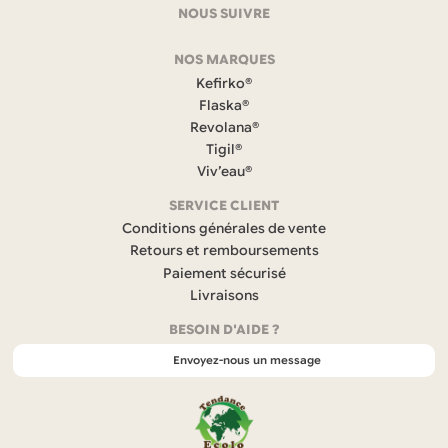
coordonnées
NOUS SUIVRE
F
NOS MARQUES
a
c
Kefirko®
e
Flaska®
b
Revolana®
o
Tigil®
o
k
Viv’eau®
(
s
SERVICE CLIENT
’
Conditions générales de vente
o
Retours et remboursements
u
Paiement sécurisé
v
r
Livraisons
e
BESOIN D'AIDE ?
d
a
Envoyez-nous un message
n
s
u
n
n