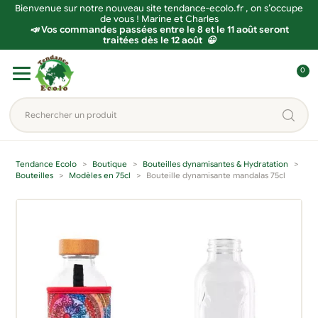
Bienvenue sur notre nouveau site tendance-ecolo.fr , on s’occupe
de vous ! Marine et Charles
📣 Vos commandes passées entre le 8 et le 11 août seront
traitées dès le 12 août 😀
Aller
Aller
0
à
au
C
la
contenu
o
Rechercher
navigation
n
un
n
produit...
e
Tendance Ecolo
Boutique
Bouteilles dynamisantes & Hydratation
x
Bouteilles
Modèles en 75cl
Bouteille dynamisante mandalas 75cl
i
o
n