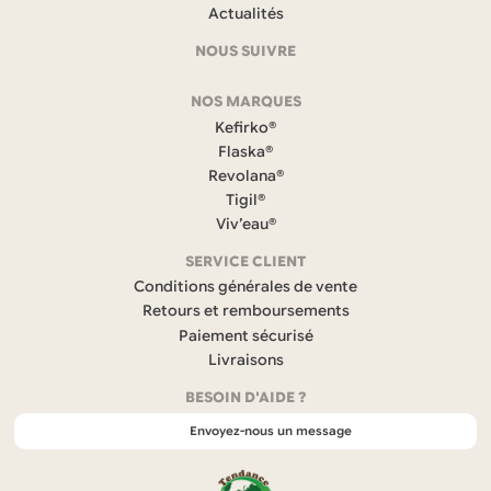
et
Actualités
coordonnées
NOUS SUIVRE
F
NOS MARQUES
a
c
Kefirko®
e
Flaska®
b
Revolana®
o
Tigil®
o
k
Viv’eau®
(
s
SERVICE CLIENT
’
Conditions générales de vente
o
Retours et remboursements
u
Paiement sécurisé
v
r
Livraisons
e
BESOIN D'AIDE ?
d
a
Envoyez-nous un message
n
s
u