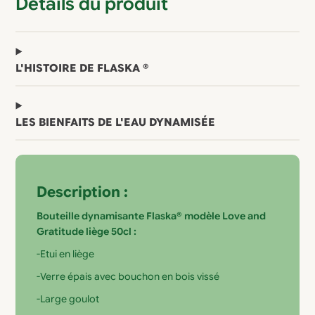
Détails du produit
L'HISTOIRE DE FLASKA ®
LES BIENFAITS DE L'EAU DYNAMISÉE
Description :
Bouteille dynamisante Flaska® modèle Love and
Gratitude liège 50cl :
-Etui en liège
-Verre épais avec bouchon en bois vissé
-Large goulot