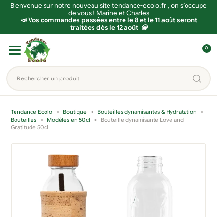
Bienvenue sur notre nouveau site tendance-ecolo.fr , on s’occupe
de vous ! Marine et Charles
📣 Vos commandes passées entre le 8 et le 11 août seront
traitées dès le 12 août 😀
Aller
Aller
0
à
au
C
la
contenu
o
Rechercher
navigation
n
un
n
produit...
e
Tendance Ecolo
Boutique
Bouteilles dynamisantes & Hydratation
x
Bouteilles
Modèles en 50cl
Bouteille dynamisante Love and
Gratitude 50cl
i
o
n