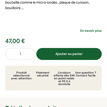
bouteille comme le micro-ondes , plaque de cuisson,
bouilloire …
En savoir plus
47,00
€
quantité
Ajouter au panier
de
Bouteille
dynamisante
Produit
Paiement
Livraison
Une question ?
Love
sélectionné
sécurisé
offerte dès 59€
Contact facile
avec attention
en point-relais
et 90 € à
and
domicile
Gratitude
50cl