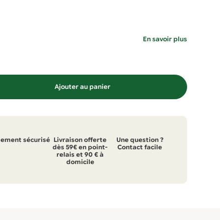
En savoir plus
Ajouter au panier
iement sécurisé
Livraison offerte
Une question ?
dès 59€ en point-
Contact facile
relais et 90 € à
domicile