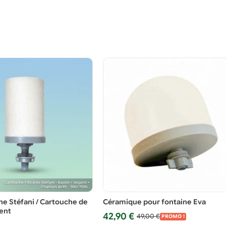
ine Stéfani / Cartouche de
Céramique pour fontaine Eva
ent
Le
Le
42,90
€
49,00
€
PROMO !