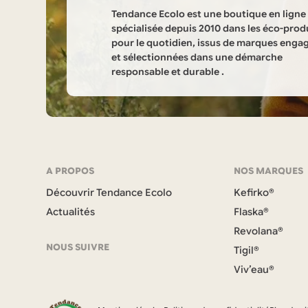
Tendance Ecolo est une boutique en ligne
spécialisée depuis 2010 dans les éco-prod
pour le quotidien, issus de marques enga
et sélectionnées dans une démarche
responsable et durable .
Informations
sur
la
Navigation
A PROPOS
NOS MARQUES
boutique
Découvrir Tendance Ecolo
Kefirko®
et
Tendance
Actualités
Flaska®
coordonnées
Revolana®
Ecolo
NOUS SUIVRE
Tigil®
Viv’eau®
F
a
c