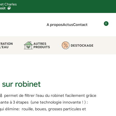
 et Charles
août 😀
0
A propos
Actus
Contact
C
o
n
TRATION
AUTRES
DESTOCKAGE
L’EAU
PRODUITS
n
e
x
i
o
n
u sur robinet
💧
permet de filtrer l’eau du robinet facilement grâce
nte à 3 étapes (une technologie innovante ! ) :
qui élimine: rouille, boues, grosses particules et