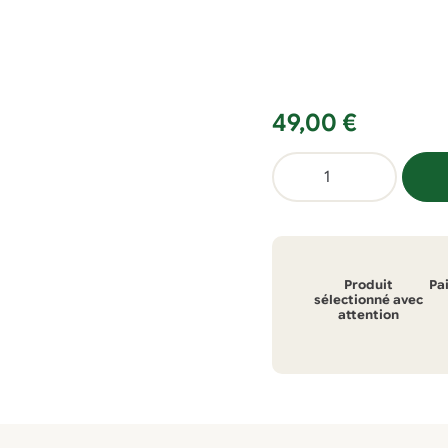
49,00
€
quantité
de
Filtre
Viv'Eau
sur
Produit
Pa
robinet
sélectionné avec
attention