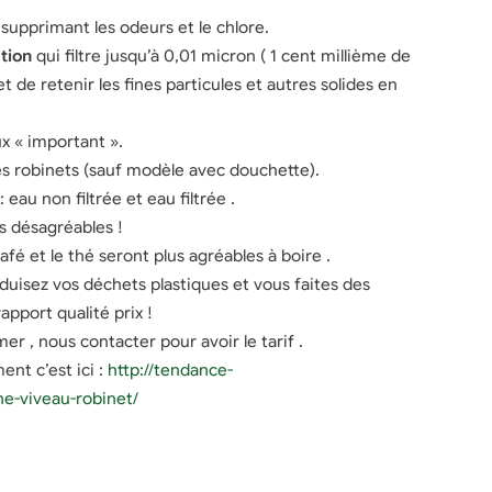
é supprimant les odeurs et le chlore.
ation
qui filtre jusqu’à 0,01 micron ( 1 cent millième de
t de retenir les fines particules et autres solides en
ux « important ».
des robinets (sauf modèle avec douchette).
 eau non filtrée et eau filtrée .
ts désagréables !
é et le thé seront plus agréables à boire .
uisez vos déchets plastiques et vous faites des
pport qualité prix !
er , nous contacter pour avoir le tarif .
nt c’est ici :
http://tendance-
he-viveau-robinet/