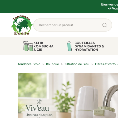
Bienvenue 
📣 Vos
Aller
Aller
Rechercher
à
au
un
la
contenu
produit...
navigation
KEFIR-
BOUTEILLES
KOMBUCHA
DYNAMISANTES &
& CIE
HYDRATATION
Tendance Ecolo
Boutique
Filtration de l’eau
Filtres et carto