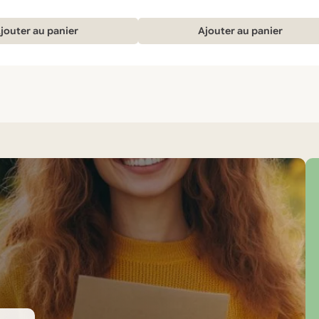
prix
prix
initial
actuel
était :
est :
jouter au panier
Ajouter au panier
49,00 €.
42,90 €.