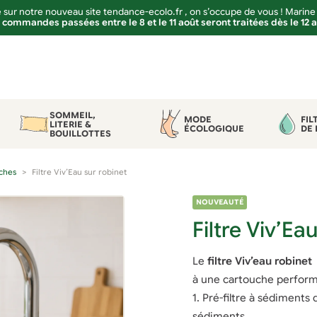
sur notre nouveau site tendance-ecolo.fr , on s’occupe de vous ! Marine
 commandes passées entre le 8 et le 11 août seront traitées dès le 12 
SOMMEIL,
MODE
FIL
LITERIE &
ÉCOLOGIQUE
DE 
BOUILLOTTES
uches
Filtre Viv’Eau sur robinet
NOUVEAUTÉ
Filtre Viv’Ea
Le
filtre Viv’eau robinet 
à une cartouche performa
1. Pré-filtre à sédiments 
sédiments.