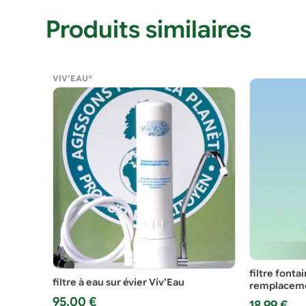
Produits similaires
VIV'EAU®
filtre fonta
filtre à eau sur évier Viv’Eau
remplacem
95,00
€
18,99
€