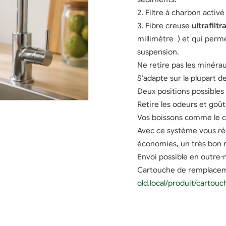
2. Filtre à charbon activ
3. Fibre creuse
ultrafiltr
millimètre ) et qui perme
suspension.
Ne retire pas les minéra
S’adapte sur la plupart 
Deux positions possibles :
Retire les odeurs et goû
Vos boissons comme le caf
Avec ce système vous réd
économies, un très bon ra
Envoi possible en outre-m
Cartouche de remplaceme
old.local/produit/cartouc