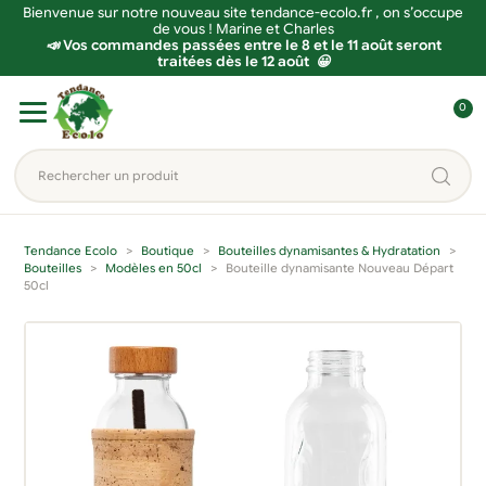
Bienvenue sur notre nouveau site tendance-ecolo.fr , on s’occupe
de vous ! Marine et Charles
📣 Vos commandes passées entre le 8 et le 11 août seront
traitées dès le 12 août 😀
Aller
Aller
0
à
au
C
la
contenu
o
Rechercher
navigation
n
un
n
produit...
e
Tendance Ecolo
Boutique
Bouteilles dynamisantes & Hydratation
x
Bouteilles
Modèles en 50cl
Bouteille dynamisante Nouveau Départ
50cl
i
o
n