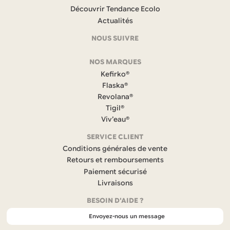
Navigation
Découvrir Tendance Ecolo
et
Actualités
coordonnées
NOUS SUIVRE
F
NOS MARQUES
a
c
Kefirko®
e
Flaska®
b
Revolana®
o
Tigil®
o
k
Viv’eau®
(
s
SERVICE CLIENT
’
Conditions générales de vente
o
Retours et remboursements
u
Paiement sécurisé
v
r
Livraisons
e
BESOIN D'AIDE ?
d
a
Envoyez-nous un message
n
s