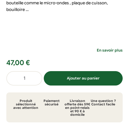
bouteille comme le micro-ondes , plaque de cuisson,
bouilloire …
En savoir plus
47,00
€
quantité
Ajouter au panier
de
Bouteille
dynamisante
Produit
Paiement
Livraison
Une question ?
Nouveau
sélectionné
sécurisé
offerte dès 59€
Contact facile
avec attention
en point-relais
et 90 € à
Départ
domicile
50cl