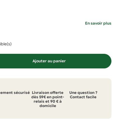
En savoir plus
ible(s)
Ajouter au panier
iement sécurisé
Livraison offerte
Une question ?
dès 59€ en point-
Contact facile
relais et 90 € à
domicile