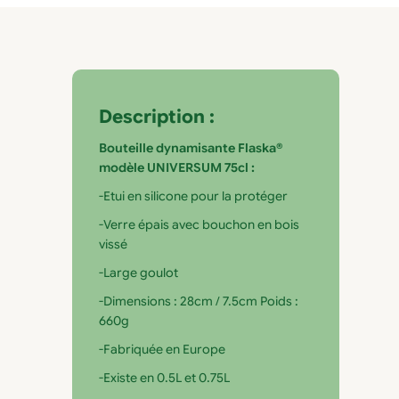
Description :
Bouteille dynamisante Flaska®
modèle UNIVERSUM 75cl :
-Etui en silicone pour la protéger
-Verre épais avec bouchon en bois
vissé
-Large goulot
-Dimensions : 28cm / 7.5cm Poids :
660g
-Fabriquée en Europe
-Existe en 0.5L et 0.75L