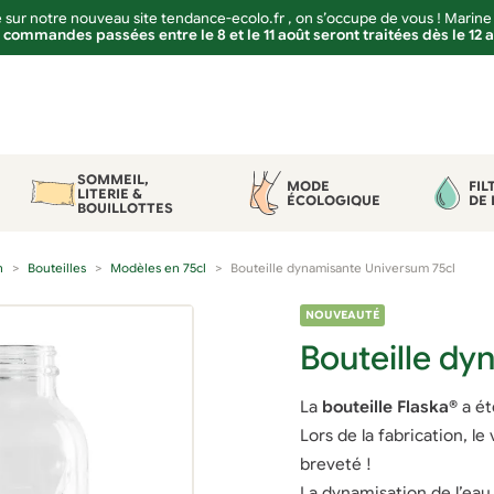
sur notre nouveau site tendance-ecolo.fr , on s’occupe de vous ! Marine
 commandes passées entre le 8 et le 11 août seront traitées dès le 12 
SOMMEIL,
MODE
FIL
LITERIE &
ÉCOLOGIQUE
DE 
BOUILLOTTES
n
Bouteilles
Modèles en 75cl
Bouteille dynamisante Universum 75cl
NOUVEAUTÉ
Bouteille dy
La
bouteille Flaska®
a ét
Lors de la fabrication, 
breveté !
La dynamisation de l’eau