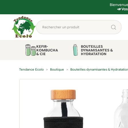
Bienvenue 
📣 Vos
Aller
Aller
Rechercher
à
au
un
la
contenu
produit...
navigation
KEFIR-
BOUTEILLES
KOMBUCHA
DYNAMISANTES &
& CIE
HYDRATATION
Tendance Ecolo
Boutique
Bouteilles dynamisantes & Hydratatio