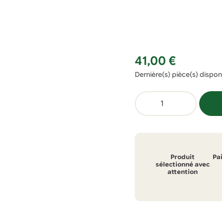
41,00
€
Dernière(s) pièce(s) dispon
quantité
de
Bouteille
dynamisante
Universum
Produit
Pa
75cl
sélectionné avec
attention