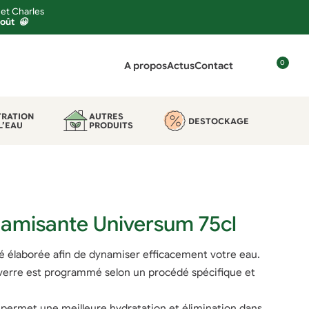
 et Charles
août 😀
0
A propos
Actus
Contact
C
o
n
TRATION
AUTRES
DESTOCKAGE
L’EAU
PRODUITS
n
e
x
i
o
n
namisante Universum 75cl
é élaborée afin de dynamiser efficacement votre eau.
le verre est programmé selon un procédé spécifique et
 permet une meilleure hydratation et élimination dans