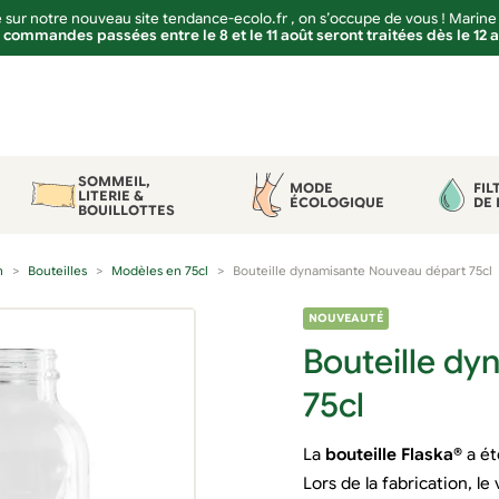
sur notre nouveau site tendance-ecolo.fr , on s’occupe de vous ! Marine
 commandes passées entre le 8 et le 11 août seront traitées dès le 12 
SOMMEIL,
MODE
FIL
LITERIE &
ÉCOLOGIQUE
DE 
BOUILLOTTES
n
Bouteilles
Modèles en 75cl
Bouteille dynamisante Nouveau départ 75cl
NOUVEAUTÉ
Bouteille d
75cl
La
bouteille Flaska®
a ét
Lors de la fabrication, 