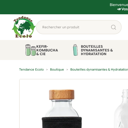
Bienvenue 
📣 Vos
Aller
Aller
Rechercher
à
au
un
la
contenu
produit...
navigation
KEFIR-
BOUTEILLES
KOMBUCHA
DYNAMISANTES &
& CIE
HYDRATATION
Tendance Ecolo
Boutique
Bouteilles dynamisantes & Hydratatio