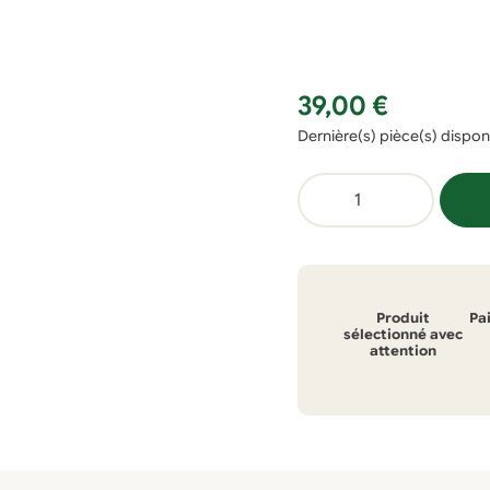
39,00
€
Dernière(s) pièce(s) dispon
quantité
de
Bouteille
dynamisante
lotus
Produit
Pa
50
sélectionné avec
attention
cl