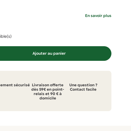
En savoir plus
ible(s)
Ajouter au panier
iement sécurisé
Livraison offerte
Une question ?
dès 59€ en point-
Contact facile
relais et 90 € à
domicile