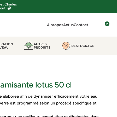
 et Charles
août 😀
0
A propos
Actus
Contact
C
o
n
TRATION
AUTRES
DESTOCKAGE
L’EAU
PRODUITS
n
e
x
i
o
n
namisante lotus 50 cl
é élaborée afin de dynamiser efficacement votre eau.
le verre est programmé selon un procédé spécifique et
 permet une meilleure hydratation et élimination dans