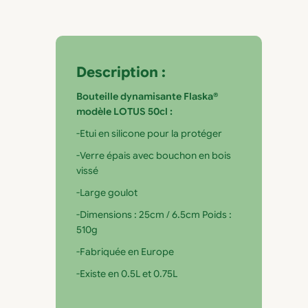
Description :
Bouteille dynamisante Flaska®
modèle LOTUS 50cl :
-Etui en silicone pour la protéger
-Verre épais avec bouchon en bois
vissé
-Large goulot
-Dimensions : 25cm / 6.5cm Poids :
510g
-Fabriquée en Europe
-Existe en 0.5L et 0.75L