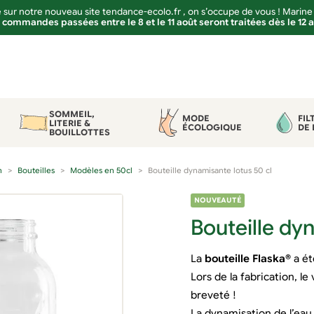
sur notre nouveau site tendance-ecolo.fr , on s’occupe de vous ! Marine
 commandes passées entre le 8 et le 11 août seront traitées dès le 12 
SOMMEIL,
MODE
FIL
LITERIE &
ÉCOLOGIQUE
DE 
BOUILLOTTES
n
Bouteilles
Modèles en 50cl
Bouteille dynamisante lotus 50 cl
NOUVEAUTÉ
Bouteille dy
La
bouteille Flaska®
a ét
Lors de la fabrication, 
breveté !
La dynamisation de l’eau