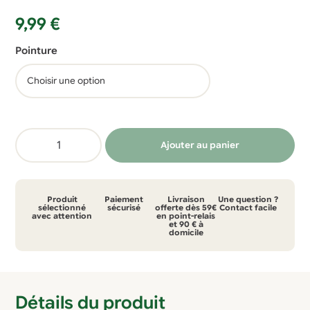
9,99
€
Pointure
quantité
Ajouter au panier
de
Chaussettes
Opala
Produit
Paiement
Livraison
Une question ?
standard
sélectionné
sécurisé
offerte dès 59€
Contact facile
avec attention
en point-relais
et 90 € à
coton
domicile
bio
blanc
lot
Détails du produit
de