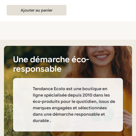
page
page
prix
prix
initial
actuel
du
du
Ajouter au panier
était :
est :
produit
produit
34,99 €.
24,99 €.
Une démarche éco-
responsable
Tendance Ecolo est une boutique en
ligne spécialisée depuis 2010 dans les
éco-produits pour le quotidien, issus de
marques engagées et sélectionnées
dans une démarche responsable et
durable .
Informations