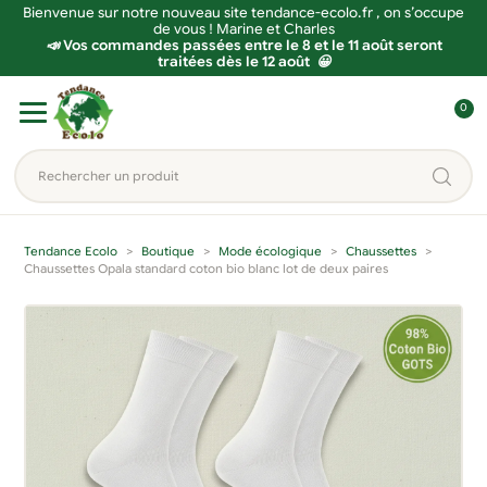
Bienvenue sur notre nouveau site tendance-ecolo.fr , on s’occupe
de vous ! Marine et Charles
📣 Vos commandes passées entre le 8 et le 11 août seront
traitées dès le 12 août 😀
Aller
Aller
0
à
au
C
la
contenu
o
Rechercher
navigation
n
un
n
produit...
e
Tendance Ecolo
Boutique
Mode écologique
Chaussettes
x
Chaussettes Opala standard coton bio blanc lot de deux paires
i
o
n