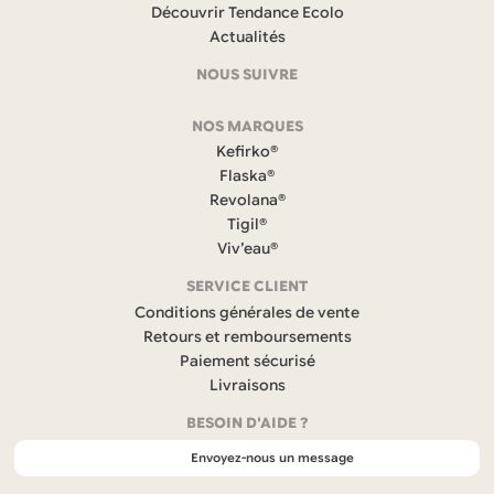
Découvrir Tendance Ecolo
et
Actualités
coordonnées
NOUS SUIVRE
F
NOS MARQUES
a
c
Kefirko®
e
Flaska®
b
Revolana®
o
Tigil®
o
k
Viv’eau®
(
s
SERVICE CLIENT
’
Conditions générales de vente
o
Retours et remboursements
u
Paiement sécurisé
v
r
Livraisons
e
BESOIN D'AIDE ?
d
a
Envoyez-nous un message
n
s