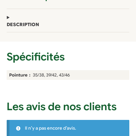
deux
paires
DESCRIPTION
Spécificités
Pointure
35/38, 39/42, 43/46
Les avis de nos clients
Il n’y a pas encore d’avis.