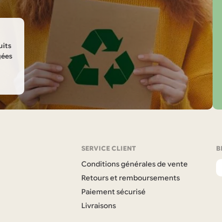
produit
uits
gées
SERVICE CLIENT
B
Conditions générales de vente
Retours et remboursements
Paiement sécurisé
Livraisons