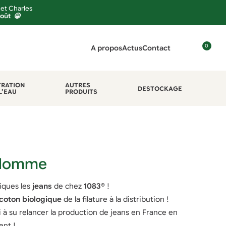
 et Charles
août 😀
0
A propos
Actus
Contact
C
o
n
TRATION
AUTRES
DESTOCKAGE
L’EAU
PRODUITS
n
e
x
i
o
n
 Homme
iques les
jeans
de chez
1083
® !
coton biologique
de la filature à la distribution !
 à su relancer la production de jeans en France en
ent !