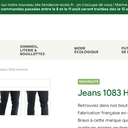
sur notre nouveau site tendance-ecolo.fr , on s’occupe de vous ! Marine
 commandes passées entre le 8 et le 11 août seront traitées dès le 12 
SOMMEIL,
MODE
FIL
LITERIE &
ÉCOLOGIQUE
DE 
BOUILLOTTES
Jeans 1083 Homme
NOUVEAUTÉ
Jeans 1083
Retrouvez dans nos bout
Fabrication française en
Bravo à cette marque qui
quelques années seulem