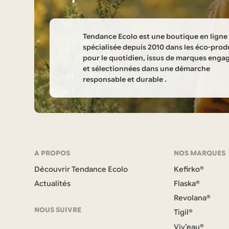
produit
Tendance Ecolo est une boutique en ligne
spécialisée depuis 2010 dans les éco-prod
pour le quotidien, issus de marques enga
et sélectionnées dans une démarche
responsable et durable .
Informations
sur
la
Navigation
A PROPOS
NOS MARQUES
boutique
Découvrir Tendance Ecolo
Kefirko®
et
Tendance
Actualités
Flaska®
coordonnées
Revolana®
Ecolo
NOUS SUIVRE
Tigil®
Viv’eau®