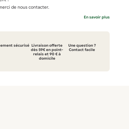
 merci de nous contacter.
En savoir plus
iement sécurisé
Livraison offerte
Une question ?
dès 59€ en point-
Contact facile
relais et 90 € à
domicile