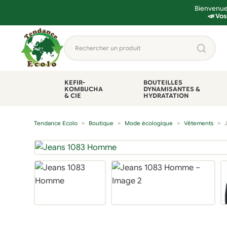
Bienvenue 
📣 Vos
Aller
Aller
Rechercher
à
au
un
la
contenu
produit...
navigation
KEFIR-
BOUTEILLES
KOMBUCHA
DYNAMISANTES &
& CIE
HYDRATATION
Tendance Ecolo
Boutique
Mode écologique
Vêtements