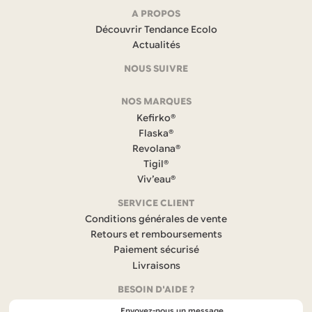
Navigation
A PROPOS
Découvrir Tendance Ecolo
et
Actualités
coordonnées
NOUS SUIVRE
F
NOS MARQUES
a
c
Kefirko®
e
Flaska®
b
Revolana®
o
Tigil®
o
k
Viv’eau®
(
s
SERVICE CLIENT
’
Conditions générales de vente
o
Retours et remboursements
u
Paiement sécurisé
v
r
Livraisons
e
BESOIN D'AIDE ?
d
a
Envoyez-nous un message