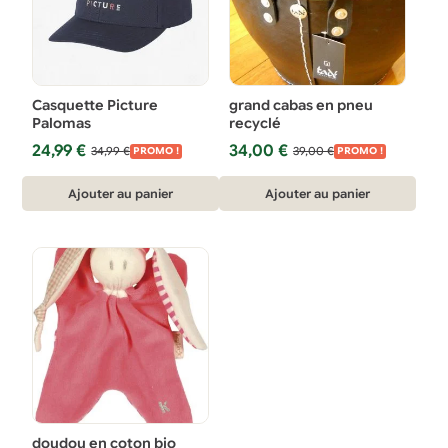
Casquette Picture
grand cabas en pneu
Palomas
recyclé
Le
Le
Le
Le
24,99
€
34,00
€
34,99
€
39,00
€
PROMO !
PROMO !
prix
prix
prix
prix
initial
actuel
initial
actuel
Ajouter au panier
Ajouter au panier
était :
est :
était :
est :
34,99 €.
24,99 €.
39,00 €.
34,00 €.
doudou en coton bio