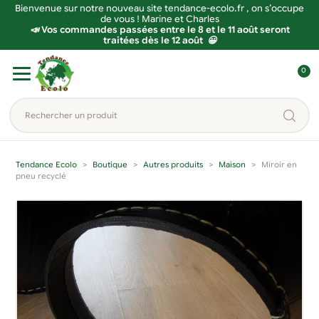
Bienvenue sur notre nouveau site tendance-ecolo.fr , on s’occupe
de vous ! Marine et Charles
📣 Vos commandes passées entre le 8 et le 11 août seront
traitées dès le 12 août 😀
Aller
Aller
0
à
au
C
la
contenu
o
Rechercher
navigation
n
un
n
produit...
e
Tendance Ecolo
Boutique
Autres produits
Maison
Miroir en
x
pneu recyclé
i
o
n