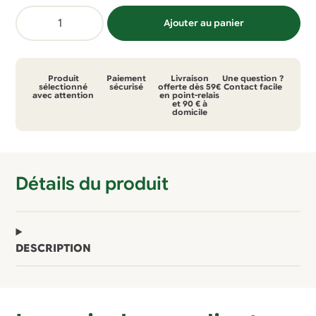
initial
actuel
quantité
était :
est :
Ajouter au panier
de
39,00 €.
30,00 €.
Miroir
en
Produit
Paiement
Livraison
Une question ?
pneu
sélectionné
sécurisé
offerte dès 59€
Contact facile
avec attention
en point-relais
et 90 € à
recyclé
domicile
Détails du produit
DESCRIPTION