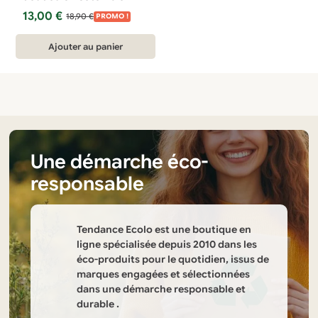
Le
Le
13,00
€
18,90
€
PROMO !
prix
prix
initial
actuel
Ajouter au panier
était :
est :
18,90 €.
13,00 €.
Une démarche éco-
responsable
Tendance Ecolo est une boutique en
ligne spécialisée depuis 2010 dans les
éco-produits pour le quotidien, issus de
marques engagées et sélectionnées
dans une démarche responsable et
durable .