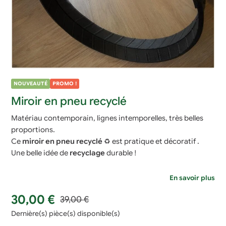
NOUVEAUTÉ
PROMO !
Miroir en pneu recyclé
Matériau contemporain, lignes intemporelles, très belles
proportions.
Ce
miroir en pneu recyclé
♻ est pratique et décoratif .
Une belle idée de
recyclage
durable !
En savoir plus
Le
Le
30,00
€
39,00
€
prix
prix
Dernière(s) pièce(s) disponible(s)