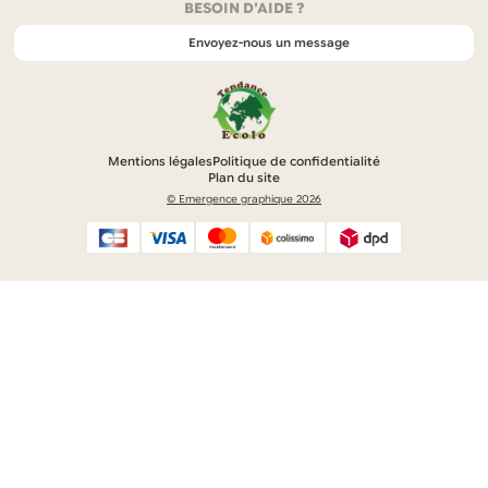
BESOIN D'AIDE ?
d
a
Envoyez-nous un message
n
s
u
n
n
o
Mentions légales
Politique de confidentialité
u
Plan du site
v
© Emergence graphique 2026
e
l
o
n
g
l
e
t
)