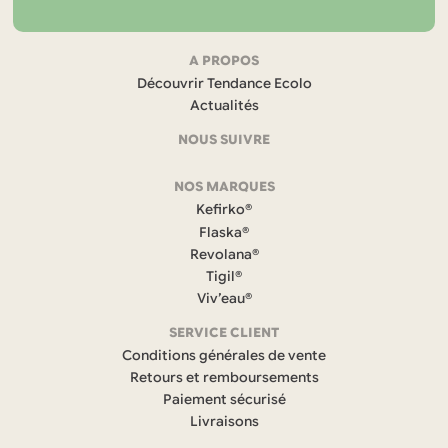
Navigation
A PROPOS
Découvrir Tendance Ecolo
et
Actualités
coordonnées
NOUS SUIVRE
F
NOS MARQUES
a
c
Kefirko®
e
Flaska®
b
Revolana®
o
Tigil®
o
k
Viv’eau®
(
s
SERVICE CLIENT
’
Conditions générales de vente
o
Retours et remboursements
u
Paiement sécurisé
v
r
Livraisons
e