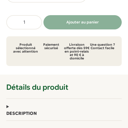
quantité
Ajouter au panier
de
Robe
Picture
Produit
Paiement
Livraison
Une question ?
Lyna
sélectionné
sécurisé
offerte dès 59€
Contact facile
avec attention
en point-relais
et 90 € à
domicile
Détails du produit
DESCRIPTION