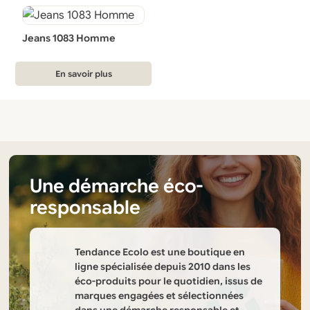
a
a
plusieurs
plusieurs
variations.
variations.
Jeans 1083 Homme
Les
Les
options
options
En savoir plus
peuvent
peuvent
être
être
choisies
choisies
sur
sur
la
la
page
page
Une démarche éco-
du
du
responsable
produit
produit
Tendance Ecolo est une boutique en
ligne spécialisée depuis 2010 dans les
éco-produits pour le quotidien, issus de
marques engagées et sélectionnées