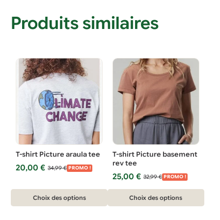
Produits similaires
T-shirt Picture araula tee
T-shirt Picture basement
rev tee
Le
Le
20,00
€
34,99
€
PROMO !
Le
Le
prix
prix
25,00
€
32,99
€
PROMO !
prix
prix
initial
actuel
Ce
Ce
initial
actuel
était :
est :
Choix des options
Choix des options
était :
est :
34,99 €.
20,00 €.
produit
produit
32,99 €.
25,00 €.