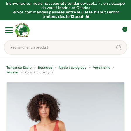
Bienvenue sur notre nouveau site tendance-ecolo.fr , on s’occupe
de vous ! Marine et Charles
📣 Vos commandes passées entre le 8 et le 11 août seront
traitées dès le 12 août 😀
Aller
Aller
0
à
au
C
la
contenu
o
Rechercher
navigation
n
un
n
produit...
e
Tendance Ecolo
Boutique
Mode écologique
Vêtements
x
Femme
Robe Picture Lyna
i
o
n