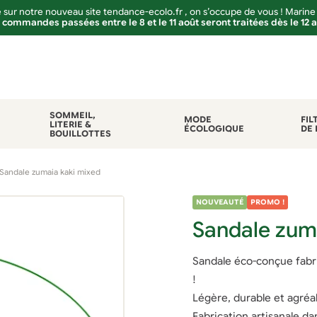
sur notre nouveau site tendance-ecolo.fr , on s’occupe de vous ! Marine
 commandes passées entre le 8 et le 11 août seront traitées dès le 12 
SOMMEIL,
MODE
FIL
LITERIE &
ÉCOLOGIQUE
DE 
BOUILLOTTES
Sandale zumaia kaki mixed
NOUVEAUTÉ
PROMO !
Sandale zum
Sandale éco-conçue fabri
!
Légère, durable et agréab
Fabrication artisanale da