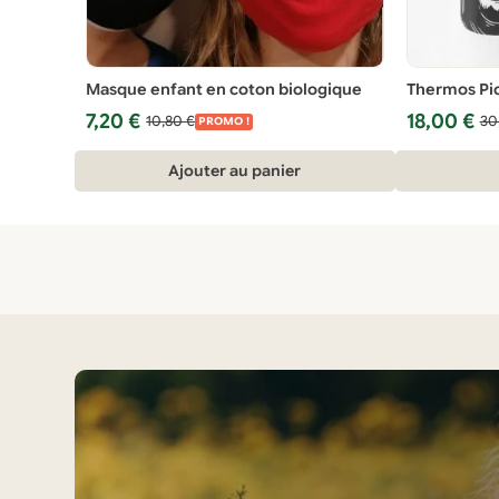
Masque enfant en coton biologique
Thermos Pic
Le
Le
Le
Le
7,20
€
18,00
€
10,80
€
30
PROMO !
prix
prix
prix
prix
initial
actuel
initial
actuel
Ajouter au panier
était :
est :
était :
est :
10,80 €.
7,20 €.
30,00 €.
18,00 €.