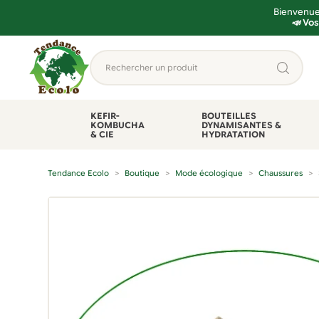
Bienvenue 
📣 Vos
Aller
Aller
Rechercher
à
au
un
la
contenu
produit...
navigation
KEFIR-
BOUTEILLES
KOMBUCHA
DYNAMISANTES &
& CIE
HYDRATATION
Tendance Ecolo
Boutique
Mode écologique
Chaussures