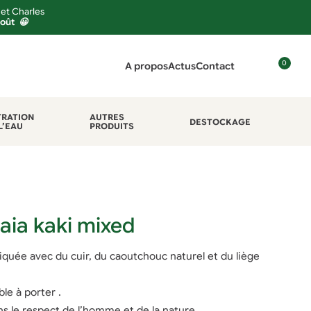
 et Charles
août 😀
0
A propos
Actus
Contact
C
o
n
TRATION
AUTRES
DESTOCKAGE
L’EAU
PRODUITS
n
e
x
i
o
n
aia kaki mixed
quée avec du cuir, du caoutchouc naturel et du liège
le à porter .
ns le respect de l’homme et de la nature.