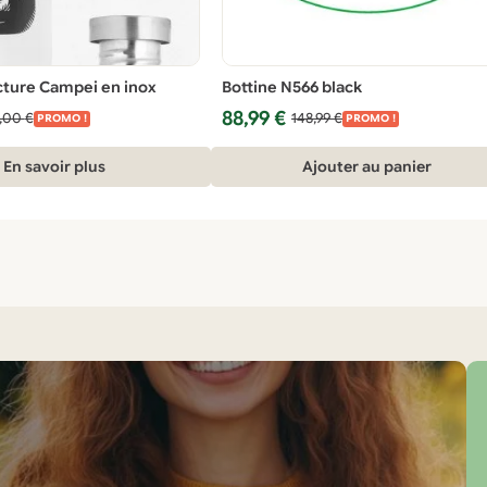
ture Campei en inox
Bottine N566 black
Le
Le
88,99
€
,00
€
148,99
€
PROMO !
PROMO !
prix
prix
initial
actuel
En savoir plus
Ajouter au panier
était :
est :
148,99 €.
88,99 €.