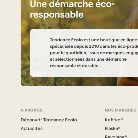
Une démarche éco-
responsable
Tendance Ecolo est une boutique en ligne
spécialisée depuis 2010 dans les éco-prod
pour le quotidien, issus de marques enga
et sélectionnées dans une démarche
responsable et durable .
Informations
sur
la
Navigation
A PROPOS
NOS MARQUES
boutique
Découvrir Tendance Ecolo
Kefirko®
et
Tendance
Actualités
Flaska®
Revolana®