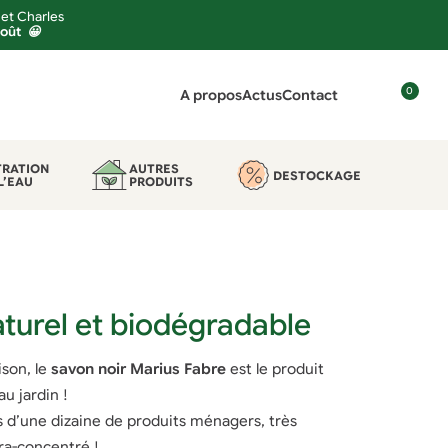
 et Charles
août 😀
0
A propos
Actus
Contact
C
o
n
TRATION
AUTRES
DESTOCKAGE
L’EAU
PRODUITS
n
e
x
i
o
n
aturel et biodégradable
ison, le
savon noir Marius Fabre
est le produit
u jardin !
s d’une dizaine de produits ménagers, très
tra-concentré !