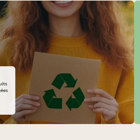
uits
gées