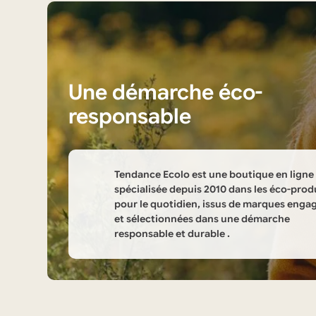
être
choisies
sur
la
Une démarche éco-
page
du
responsable
produit
Tendance Ecolo est une boutique en ligne
spécialisée depuis 2010 dans les éco-prod
pour le quotidien, issus de marques enga
et sélectionnées dans une démarche
responsable et durable .
Informations
sur