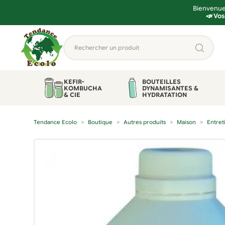
Bienvenue 
📣 Vos
Aller
Aller
Rechercher
à
au
un
la
contenu
produit...
navigation
KEFIR-
BOUTEILLES
KOMBUCHA
DYNAMISANTES &
& CIE
HYDRATATION
Tendance Ecolo
Boutique
Autres produits
Maison
Entret