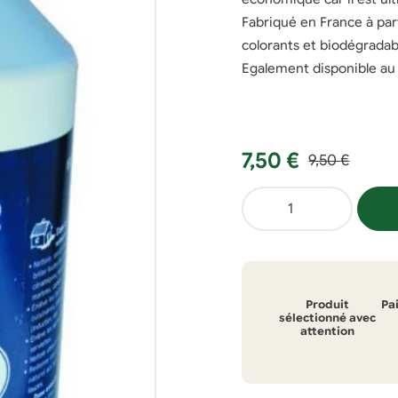
Fabriqué en France à part
colorants et biodégradab
Egalement disponible au
Le
Le
7,50
€
9,50
€
prix
prix
quantité
initial
actuel
de
était :
est :
savon
9,50 €.
7,50 €.
noir
naturel
Produit
Pa
et
sélectionné avec
attention
biodégradable