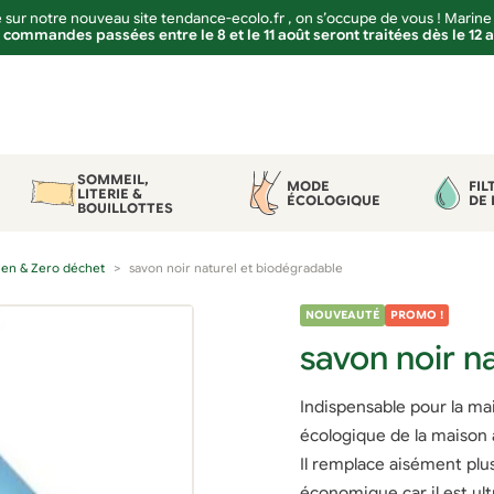
sur notre nouveau site tendance-ecolo.fr , on s’occupe de vous ! Marine
 commandes passées entre le 8 et le 11 août seront traitées dès le 12 
SOMMEIL,
MODE
FIL
LITERIE &
ÉCOLOGIQUE
DE 
BOUILLOTTES
ien & Zero déchet
savon noir naturel et biodégradable
NOUVEAUTÉ
PROMO !
savon noir n
Indispensable pour la ma
écologique de la maison a
Il remplace aisément plu
économique car il est ul