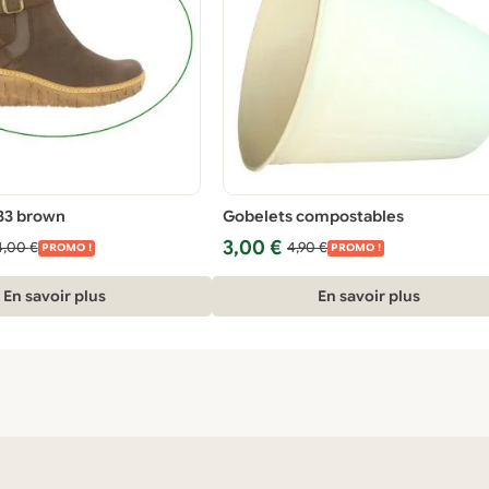
33 brown
Gobelets compostables
Le
Le
3,00
€
4,00
€
4,90
€
PROMO !
PROMO !
prix
prix
initial
actuel
En savoir plus
En savoir plus
était :
est :
4,90 €.
3,00 €.