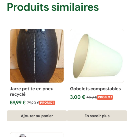
Produits similaires
Jarre petite en pneu
Gobelets compostables
recyclé
Le
Le
3,00
€
4,90
€
PROMO !
Le
Le
59,99
€
prix
prix
79,90
€
PROMO !
prix
prix
initial
actuel
initial
actuel
était :
est :
Ajouter au panier
En savoir plus
était :
est :
4,90 €.
3,00 €.
79,90 €.
59,99 €.