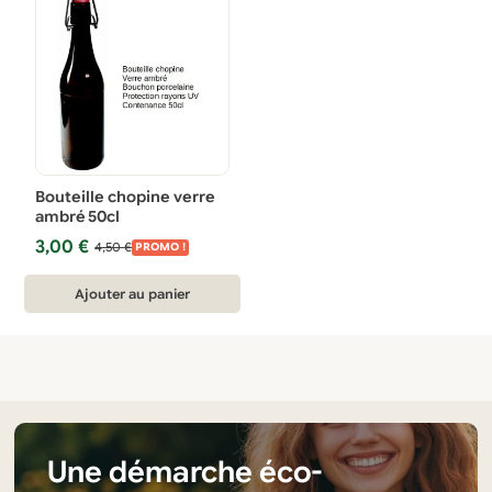
Bouteille chopine verre
ambré 50cl
Le
Le
3,00
€
4,50
€
PROMO !
prix
prix
initial
actuel
Ajouter au panier
était :
est :
4,50 €.
3,00 €.
Une démarche éco-