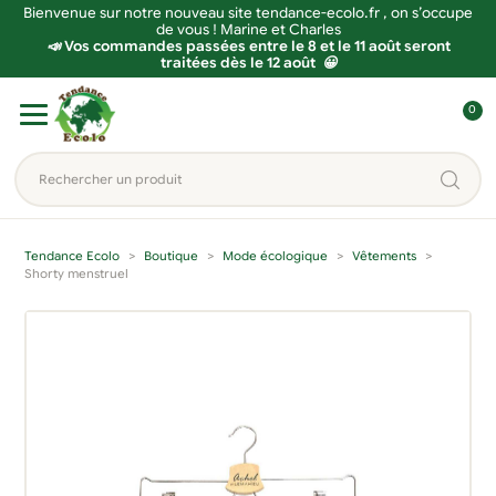
Bienvenue sur notre nouveau site tendance-ecolo.fr , on s’occupe
de vous ! Marine et Charles
📣 Vos commandes passées entre le 8 et le 11 août seront
traitées dès le 12 août 😀
Aller
Aller
0
à
au
C
la
contenu
o
Rechercher
navigation
n
un
n
produit...
e
Tendance Ecolo
Boutique
Mode écologique
Vêtements
x
Shorty menstruel
i
o
n