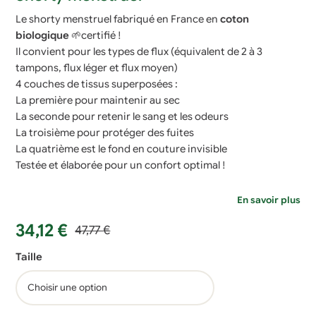
Le shorty menstruel fabriqué en France en
coton
biologique
🌱certifié !
Il convient pour les types de flux (équivalent de 2 à 3
tampons, flux léger et flux moyen)
4 couches de tissus superposées :
La première pour maintenir au sec
La seconde pour retenir le sang et les odeurs
La troisième pour protéger des fuites
La quatrième est le fond en couture invisible
Testée et élaborée pour un confort optimal !
En savoir plus
Le
Le
34,12
€
47,77
€
prix
prix
Taille
initial
actuel
était :
est :
47,77 €.
34,12 €.