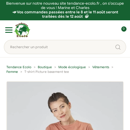
Bienvenue sur notre nouveau site tendance-ecolo.fr , on s’occupe
de vous ! Marine et Charles
📣 Vos commandes passées entre le 8 et le 11 août seront
traitées dès le 12 août 😀
Aller
Aller
0
à
au
C
la
contenu
o
Rechercher
navigation
n
un
n
produit...
e
Tendance Ecolo
Boutique
Mode écologique
Vêtements
x
Femme
T-shirt Picture basement tee
i
o
n