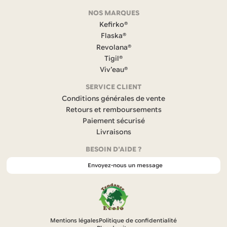
F
NOS MARQUES
a
c
Kefirko®
e
Flaska®
b
Revolana®
o
Tigil®
o
k
Viv’eau®
(
s
SERVICE CLIENT
’
Conditions générales de vente
o
Retours et remboursements
u
Paiement sécurisé
v
r
Livraisons
e
BESOIN D'AIDE ?
d
a
Envoyez-nous un message
n
s
u
n
n
o
Mentions légales
Politique de confidentialité
u