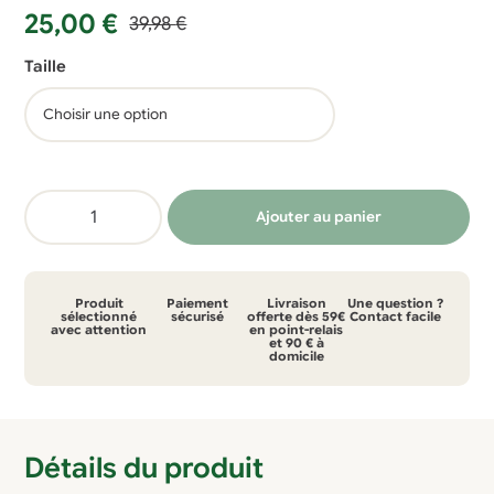
Le
Le
25,00
€
39,98
€
prix
prix
Taille
initial
actuel
était :
est :
39,98 €.
25,00 €.
quantité
Ajouter au panier
de
T-
shirt
Produit
Paiement
Livraison
Une question ?
Picture
sélectionné
sécurisé
offerte dès 59€
Contact facile
avec attention
en point-relais
et 90 € à
basement
domicile
tee
Détails du produit