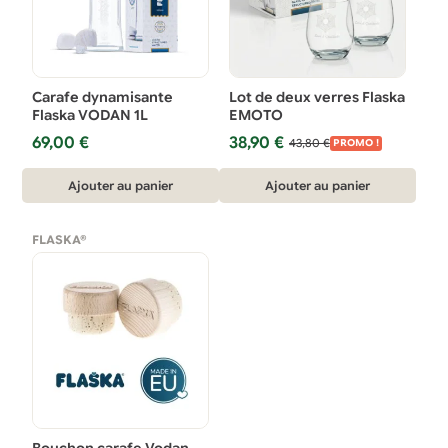
Carafe dynamisante
Lot de deux verres Flaska
Flaska VODAN 1L
EMOTO
Le
Le
69,00
€
38,90
€
43,80
€
PROMO !
prix
prix
initial
actuel
Ajouter au panier
Ajouter au panier
était :
est :
43,80 €.
38,90 €.
FLASKA®
Bouchon carafe Vodan