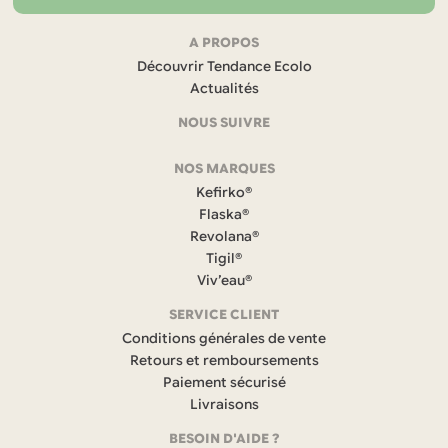
Navigation
A PROPOS
Découvrir Tendance Ecolo
et
Actualités
coordonnées
NOUS SUIVRE
F
NOS MARQUES
a
c
Kefirko®
e
Flaska®
b
Revolana®
o
Tigil®
o
k
Viv’eau®
(
s
SERVICE CLIENT
’
Conditions générales de vente
o
Retours et remboursements
u
Paiement sécurisé
v
r
Livraisons
e
BESOIN D'AIDE ?
d