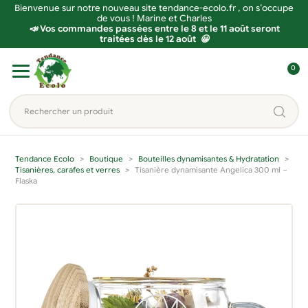
Bienvenue sur notre nouveau site tendance-ecolo.fr , on s’occupe
de vous ! Marine et Charles
📣 Vos commandes passées entre le 8 et le 11 août seront
traitées dès le 12 août 😀
Aller
Aller
0
à
au
C
la
contenu
o
Rechercher
navigation
n
un
n
produit...
e
Tendance Ecolo
Boutique
Bouteilles dynamisantes & Hydratation
x
Tisanières, carafes et verres
Tisanière dynamisante Angelica 300 ml –
Flaska
i
o
n