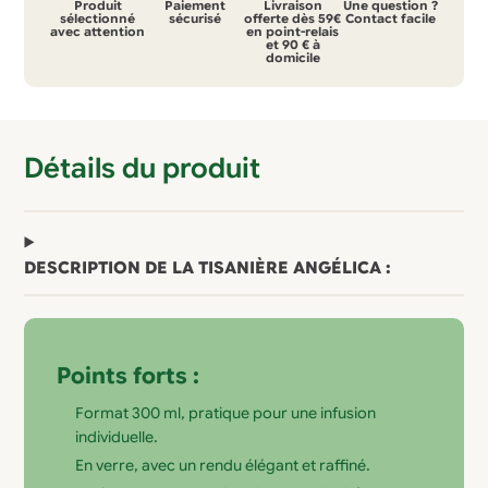
Produit
Paiement
Livraison
Une question ?
Angelica
sélectionné
sécurisé
offerte dès 59€
Contact facile
avec attention
en point-relais
et 90 € à
300
domicile
ml
–
Flaska
Détails du produit
DESCRIPTION DE LA TISANIÈRE ANGÉLICA :
Points forts :
Format 300 ml, pratique pour une infusion
individuelle.
En verre, avec un rendu élégant et raffiné.