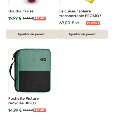
du
du
Doudou fraise
Le cuiseur solaire
produit
produit
transportable PROMO !
Le
Le
19,99
€
24,90
€
PROMO !
Le
Le
prix
prix
69,00
€
99,00
€
PROMO !
prix
prix
initial
actuel
initial
actuel
était :
est :
Ajouter au panier
Ajouter au panier
était :
est :
24,90 €.
19,99 €.
99,00 €.
69,00 €.
Pochette Picture
recyclée BP203
Le
Le
14,99
€
27,49
€
PROMO !
prix
prix