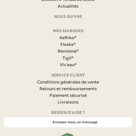
et
Actualités
coordonnées
NOUS SUIVRE
F
NOS MARQUES
a
c
Kefirko®
e
Flaska®
b
Revolana®
o
Tigil®
o
k
Viv’eau®
(
s
SERVICE CLIENT
’
Conditions générales de vente
o
Retours et remboursements
u
Paiement sécurisé
v
r
Livraisons
e
BESOIN D'AIDE ?
d
a
Envoyez-nous un message
n
s
u