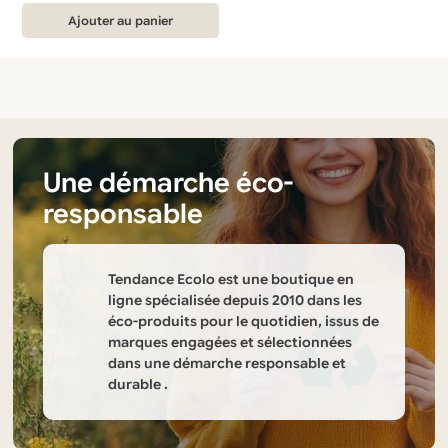
initial
actuel
Ajouter au panier
était :
est :
27,49 €.
14,99 €.
Une démarche éco-
responsable
Tendance Ecolo est une boutique en
ligne spécialisée depuis 2010 dans les
éco-produits pour le quotidien, issus de
marques engagées et sélectionnées
dans une démarche responsable et
durable .
Informations