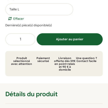
initial
actuel
était :
est :
89,99 €.
54,99 €.
Effacer
Dernière(s) pièce(s) disponible(s)
quantité
Ajouter au panier
de
Veste
Picture
Produit
Paiement
Livraison
Une question ?
Madeleene
sélectionné
sécurisé
offerte dès 59€
Contact facile
avec attention
en point-relais
et 90 € à
domicile
Détails du produit