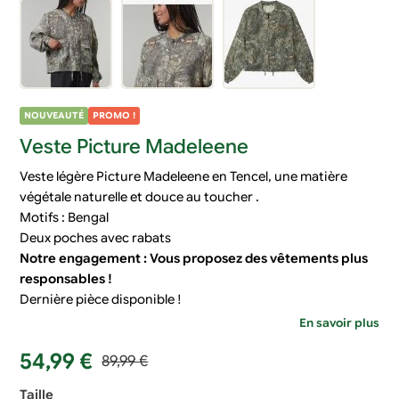
NOUVEAUTÉ
PROMO !
Veste Picture Madeleene
Veste légère Picture Madeleene en Tencel, une matière
végétale naturelle et douce au toucher .
Motifs : Bengal
Deux poches avec rabats
Notre engagement : Vous proposez des vêtements plus
responsables !
Dernière pièce disponible !
En savoir plus
Le
Le
54,99
€
89,99
€
prix
prix
Taille