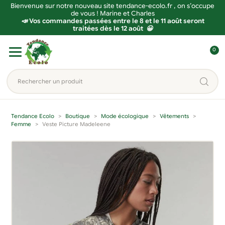
Bienvenue sur notre nouveau site tendance-ecolo.fr , on s’occupe
de vous ! Marine et Charles
📣 Vos commandes passées entre le 8 et le 11 août seront
traitées dès le 12 août 😀
Aller
Aller
0
à
au
C
la
contenu
o
Rechercher
navigation
n
un
n
produit...
e
Tendance Ecolo
Boutique
Mode écologique
Vêtements
x
Femme
Veste Picture Madeleene
i
o
n